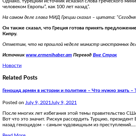
Однако, турецкий источник исказил слова греческого мин
человеком Европы”, как 100 лет назад”.
На самом деле глава МИД Греции сказал – цитата: “Сегодня
Он также сказал, что Греция готова принять предложен
Кипру.
Отметим, что на прошлой неделе министр иностранных дел 
Источник
www.ermenihaber.am
Перевод
Вне Строк
Новости
Related Posts
Геноцид армян в истории и политике – Что нужно знать – 
Posted on
July 9, 2021
July 9, 2021
После многих лет избегания этой темы правительство СШ
Вот что это значит. Рискуя рассердить Турцию, президен
назад геноцидом – самым чудовищным из преступлений….
Read More