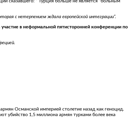
ии сказавшего: ” Турция больше не является “больным
оторая с нетерпением ждала европейской интеграции”.
ь участие в неформальной пятисторонней конференции по
рецией.
 армян Османской империей столетие назад как геноцид.
ют убийство 1,5 миллиона армян турками более века