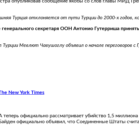
истра опубликовав сообщение якобы со слов главы МИД Грец
шняя Турция отклоняется от пути Турции до 2000-х годов, к
ие генерального секретаря ООН Антонио Гутерриша принят
Турции Мевлют Чавушоглу объявил о начале переговоров с Г
The New York Times
А теперь официально рассматривает убийство 1,5 миллиона
т Байден официально объявил, что Соединенные Штаты счита