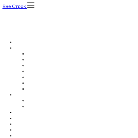
Skip
Вне Строк
to
content