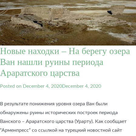
Новые находки – На берегу озера
Ван нашли руины периода
Араратского царства
Posted on
December 4, 2020
December 4, 2020
В результате понижения уровня озера Ван были
обнаружены руины исторических построек периода
Ванского – Араратского царства (Урарту). Как сообщает
“Арменпресс” со ссылкой на турецкий новостной сайт