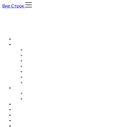
Skip
Вне Строк
to
content