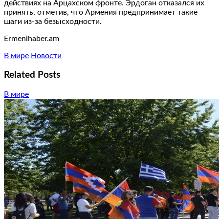
действиях на Арцахском фронте. Эрдоган отказался их
принять, отметив, что Армения предпринимает такие
шаги из-за безысходности.
Ermenihaber.am
В мире
Новости
Related Posts
В мире