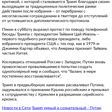
критикой, с которой сталкивается Трамп благодаря своим
выходящим за традиционные политические рамки
действиям после избрания – от перебранки с
несогласными согражданами в твиттере до отступлений
от устоявшегося дипломатического протокола.
Пекин в субботу выразил протест по поводу телефонной
беседы Трампа с президентом Тайваня Цай Инвэнь –
первого подобного разговора президента, либо
избранного президента США с тех пор, как в 1979-м
Джимми Картер объявил, что Америка признает Тайвань
частью Китая.
Коснувшись отношений России с Западом, Путин вновь
провозгласил провалившимися попытки создать
однополярный мир и сообщил, что “баланс в мире
постепенно восстанавливается”.
Трамп в предвыборную кампанию расхваливал Путина,
задумывался о признании Крыма российским и призывал
к сотрудничеству с Кремлем в разрешении сирийского
кризиса.
Новости в Сети
Трамп умный и сознательный - Путин