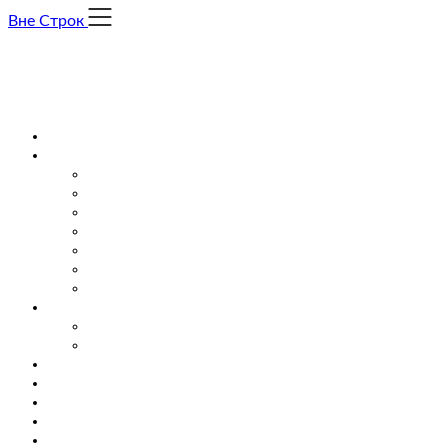
Skip
Вне Строк
to
content