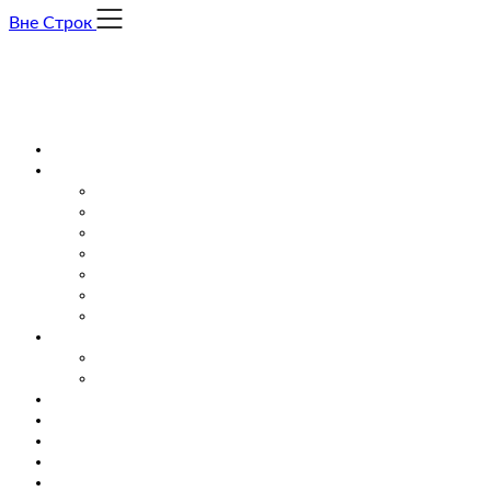
Skip
Вне Строк
to
content