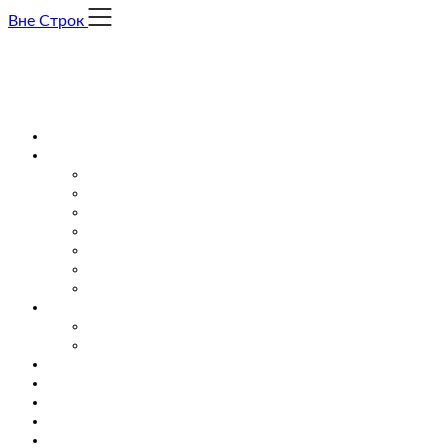
Skip
Вне Строк
to
content