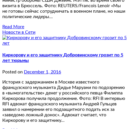
министр обороны США Джеймс Мэттис во время своего
визита в Брюссель. Фото: REUTERS/Francois Lenoir «Мы
не готовы сейчас сотрудничать в военном плане, но наши
политические лидеры…
Read More
Новости в Сети
Киркорову и его защитнику Добровинскому грозит по 5
лет тюрьмы
Posted on
December 1, 2016
История с задержанием в Москве известного
французского музыканта Дидье Маруани по подозрению
в «вымогательстве» денег у российского певца Филиппа
Киркорова получила продолжение. Фото: RFI В интервью
RFI адвокат французского музыканта Андрей Гульцев
заявил о намерении его подзащитного подать иск за
«заведомо ложный донос». Адвокат считает, что
Киркорову и его защитнику…