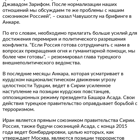
Джавадом Зарифом. После нормализации наших
отношений мы обсуждаем те же проблемы с нашим
союзником Россией”, – сказал Чавушоглу на брифинге в
Анкаре.
По его словам, необходимо прилагать больше усилий для
достижения перемирия и политического разрешения
конфликта. “Если Россия готова сотрудничать с нами в
вопросах прекращения огня и гуманитарной помощи, мы
более чем готовы”, – резюмировал глава турецкого
внешнеполитического ведомства.
В последние месяцы Анкара, которая усматривает в
курдском националистическом движении угрозу
целостности Турции, ведет в Сирии усиленное
наступление на позиции курдских повстанцев,
оппозиционных режиму президента Башара Асада. Свои
действия турецкое правительство оправдывает борьбой с
терроризмом.
Иран является прямым союзником правительства Сирии.
Россия, также будучи союзницей Асада, с конца 2015
года ведет бомбардировки, целью которых, как
утверждает Москва, являются позиции террористов