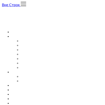
Skip
Вне Строк
to
content