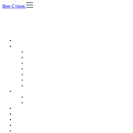
Skip
Вне Строк
to
content