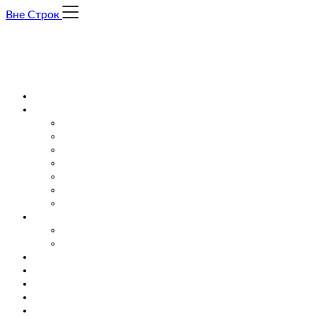
Skip
Вне Строк
to
content