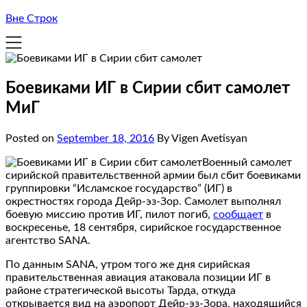
Вне Строк
Боевиками ИГ в Сирии сбит самолет
МиГ
Posted on
September 18, 2016
By Vigen Avetisyan
Военный самолет
сирийской правительственной армии был сбит боевиками
группировки “Исламское государство” (ИГ) в
окрестностях города Дейр-эз-Зор. Самолет выполнял
боевую миссию против ИГ, пилот погиб,
сообщает
в
воскресенье, 18 сентября, сирийское государственное
агентство SANA.
По данным SANA, утром того же дня сирийская
правительственная авиация атаковала позиции ИГ в
районе стратегической высоты Тарда, откуда
открывается вид на аэропорт Дейр-эз-Зора, находящийся