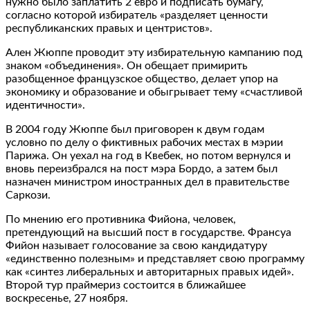
нужно было заплатить 2 евро и подписать бумагу,
согласно которой избиратель «разделяет ценности
республиканских правых и центристов».
Ален Жюппе проводит эту избирательную кампанию под
знаком «объединения». Он обещает примирить
разобщенное французское общество, делает упор на
экономику и образование и обыгрывает тему «счастливой
идентичности».
В 2004 году Жюппе был приговорен к двум годам
условно по делу о фиктивных рабочих местах в мэрии
Парижа. Он уехал на год в Квебек, но потом вернулся и
вновь переизбрался на пост мэра Бордо, а затем был
назначен министром иностранных дел в правительстве
Саркози.
По мнению его противника Фийона, человек,
претендующий на высший пост в государстве. Франсуа
Фийон называет голосование за свою кандидатуру
«единственно полезным» и представляет свою программу
как «синтез либеральных и авторитарных правых идей».
Второй тур праймериз состоится в ближайшее
воскресенье, 27 ноября.