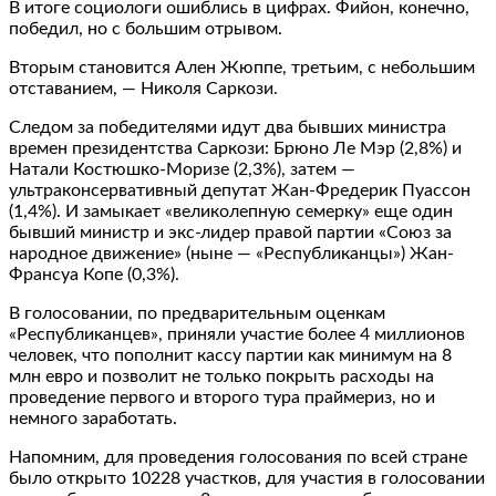
В итоге социологи ошиблись в цифрах. Фийон, конечно,
победил, но с большим отрывом.
Вторым становится Ален Жюппе, третьим, с небольшим
отставанием, — Николя Саркози.
Следом за победителями идут два бывших министра
времен президентства Саркози: Брюно Ле Мэр (2,8%) и
Натали Костюшко-Моризе (2,3%), затем —
ультраконсервативный депутат Жан-Фредерик Пуассон
(1,4%). И замыкает «великолепную семерку» еще один
бывший министр и экс-лидер правой партии «Союз за
народное движение» (ныне — «Республиканцы») Жан-
Франсуа Копе (0,3%).
В голосовании, по предварительным оценкам
«Республиканцев», приняли участие более 4 миллионов
человек, что пополнит кассу партии как минимум на 8
млн евро и позволит не только покрыть расходы на
проведение первого и второго тура праймериз, но и
немного заработать.
Напомним, для проведения голосования по всей стране
было открыто 10228 участков, для участия в голосовании