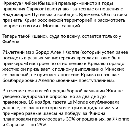
Франсуа Фийон (бывший премьер-министр в годы
правления Саркози) выступают за тесные отношения с
Владимиром Путиным и вообще с Кремлем. Оба готовы
признать Крым российской территорией и рассмотреть
вопрос о снятии с Москвы санкций.
Теперь такой «шанс», судя по всему, остается только у
Фийона.
71-летний мэр Бордо Ален Жюппе (который успел ранее
посидеть в разных министерских креслах и тоже был
премьером) настроен по отношению к Кремлю гораздо
жестче: он призывает к полному выполнению Минских
соглашений, не признает аннексию Крыма и называет
бомбардировки Алеппо «военным преступлением».
В течение почти всей предвыборной кампании Жюппе
уверено лидировал в опросах, но за два дня до
праймериз, 18 ноября, газета Le Monde опубликовала
данные, согласно которым все три кандидата имели
примерно равные шансы на победу: за Фийона
планировали проголосовать 30% опрошенных, за Жюппе
и Саркози — по 29%.