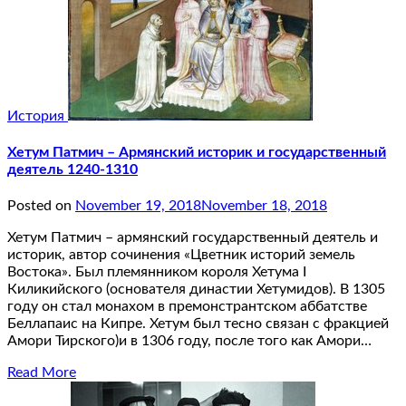
История
Хетум Патмич – Армянский историк и государственный
деятель 1240-1310
Posted on
November 19, 2018
November 18, 2018
Хетум Патмич – армянский государственный деятель и
историк, автор сочинения «Цветник историй земель
Востока». Был племянником короля Хетума I
Киликийского (основателя династии Хетумидов). В 1305
году он стал монахом в премонстрантском аббатстве
Беллапаис на Кипре. Хетум был тесно связан с фракцией
Амори Тирского)и в 1306 году, после того как Амори…
Read More