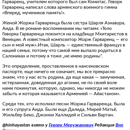
Гарваренц, учителем которого был сам Комитас. Геворк
Гарваренц написал слова армянского военного гимна
«Вперед, мучеников память!».
Женой Жоржа Гарваренца была сестра Шарля Азнавура,
Аида. В ее романе-воспоминании мы читаем: «Тело
Геворка Гарваренца покоится на кладбище Мхитаристов в
Венеции. А известный композитор Жорж Гарваренц — его
сын и мой муж».Итак, Шарль — единственный француз в
нашей семье, потому что самой мне выпало родиться в
Салониках и потому я тоже „не имею родины“.
Это определение, проставленное в нансеновском
паспорте, еще ничего не означает, мы все прекрасно
знаем, что у нас есть родина, да еще какая — замученная,
истерзанная, доведенная до агонии, не по своей воле
нами покинутая, которую, однако, мы никогда не можем
забыть и которая называется Арменией — Айастаном».
Среди тех, кто исполнял песни Жоржа Гарваренца, была
и его супруга Аида. Были еще Далида, Мирей Матьё,
Жильбер Беко, Джонни Халлидей и Сильви Вартан.
@hinhayastan взято у
Геворк Меружанович
Редакция
Вне