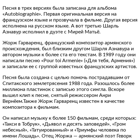
Песня в трех версиях была записана для альбома
«Autobiographie». Первая оригинальная версия на
французском языке и прозвучала в фильме. Другая версия
исполнена на русском языке. А вот третью Шарль
Азнавур исполнил в дуэте с Мирей Матьё.
Жорж Гарваренц, французский композитор армянского
происхождения, был близким другом Шарля Азнавура и
автором музыки к более ста его текстам. В 1989 году они
написали песню «Pour toi Armenie» («Для тебя, Армения»)
и записали ее с группой известных французских артистов.
Песня была создана с целью помочь пострадавшим от
Спитакского землетрясения 1988 года. Разошлось более
миллиона пластинок с записью этого сингла. Вскоре
вышел клип к песне, снятый режиссером Анри
Вернёем.Также Жорж Гарваренц известен в качестве
композитора к фильмам.
Он написал музыку к более 150 фильмам, среди которых:
«Такси в Тобрук», «Дьявол и десять заповедей», «Гром
небесный», «Татуированный» и «Триумфы человека по
имени Лошадь». Отец Жоржа — армянский поэт Геворк