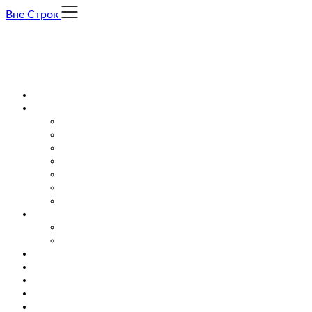
Skip
Вне Строк
to
content