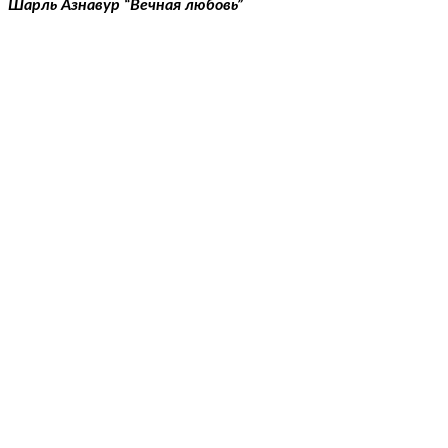
Шарль Азнавур “Вечная любовь”