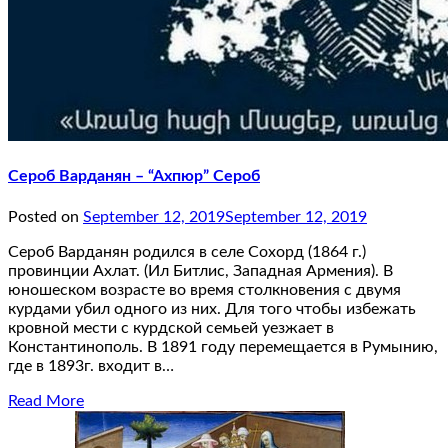
Сероб Варданян – “Ахпюр” Сероб
Posted on
September 12, 2019
September 12, 2019
Сероб Варданян родился в селе Сохорд (1864 г.)
провинции Ахлат. (Ил Битлис, Западная Армения). В
юношеском возрасте во время столкновения с двумя
курдами убил одного из них. Для того чтобы избежать
кровной мести с курдской семьей уезжает в
Константинополь. В 1891 году перемещается в Румынию,
где в 1893г. входит в…
Read More