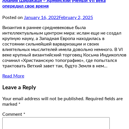
Анания Ширакаци – Армянский ученый VII века
опередил свое время
Posted on
January 16, 2022
February 2, 2025
Византия в раннее средневековье была
интеллектуальным центром мира: ислам еще не создал
крупную науку, а Западная Европа находилась в
состоянии сильнейшей варваризации и своих
влиятельных мыслителей имела довольно немного. В VI
веке крупный византийский торговец Косьма Индикоплов
сочинил «Христианскую топографию», где попытался
трактовать Ветхий завет так, будто Земля в нем…
Read More
Leave a Reply
Your email address will not be published.
Required fields are
marked
*
Comment
*