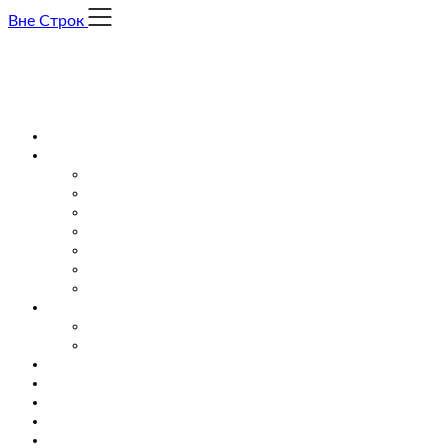
Skip
Вне Строк
to
content