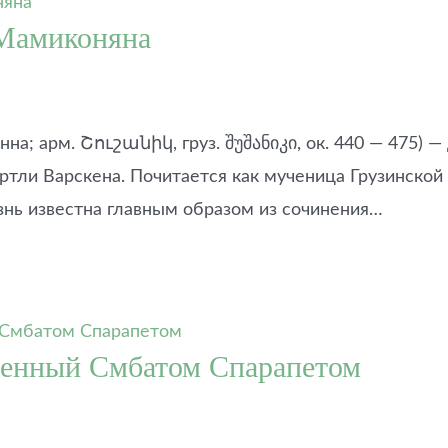
 Мамиконяна
; арм. Շուշանիկ, груз. შუშანიკი, ок. 440 — 475) —
тли Варскена. Почитается как мученица Грузинской
изнь известна главным образом из сочинения…
ленный Смбатом Спарапетом