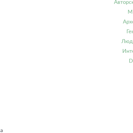
Авторс
М
Арх
Ге
Люд
Инт
D