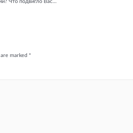
сии? Что подвигло Вас…
s are marked
*