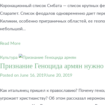
ы
а
р
Коронационный список Смбата — список крупных фео
к
А
х
а
р
Спарапет. Список феодалов одновременно дает пере
и
л
х
т
Киликии, особенно приграничных областей, ее геоп
ь
и
е
небольшой…
н
т
к
о
е
т
й
к
Read More
о
к
т
р
о
о
ы
Культура
м
р
:
Признание Геноцида армян нужно
е
ы
Э
д
:
Posted on
June 16, 2019
June 20, 2019
д
и
М
у
и
а
а
Как итальянец пришел к православию? Почему геноц
и
р
р
м
к
угрожает христианству? Об этом рассказал иеромона
д
е
Г