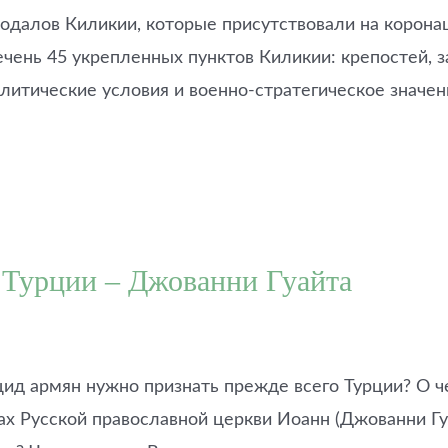
далов Киликии, которые присутствовали на коронац
чень 45 укрепленных пунктов Киликии: крепостей, 
олитические условия и военно-стратегическое значе
 Турции – Джованни Гуайта
ид армян нужно признать прежде всего Турции? О че
х Русской православной церкви Иоанн (Джованни Гуа