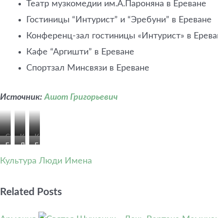
Театр музкомедии им.А.Пароняна в Ереване
Гостиницы “Интурист” и “Эребуни” в Ереване
Конференц-зал гостиницы «Интурист» в Ерева
Кафе “Аргишти” в Ереване
Спортзал Минсвязи в Ереване
Источник:
Ашот Григорьевич
С
К
К
Г
Д
Г
о
а
а
о
о
о
Культура
Люди Имена
ю
ф
ф
с
м
с
з
е
е
у
-
т
к
«
«
Related Posts
д
м
и
о
А
А
а
у
н
м
р
р