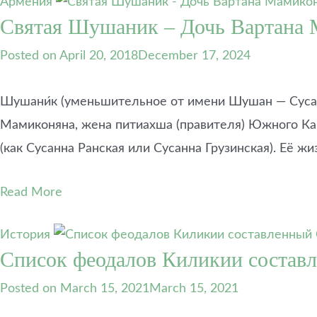
Армения
р
з
и
п
г
г
Святая Шушаник – Дочь Вартана
с
е
ц
о
и
и
т
й
а
з
ш
ш
Posted on
April 20, 2018
December 17, 2024
в
А
“
и
т
т
е
р
Э
т
и
и
н
а
р
Шушани́к (уменьшительное от имени Шушан — Сусанна
о
»
»
н
м
е
р
Мамиконяна, жена питиахша (правителя) Южного Кар
ы
а
б
о
(как Сусанна Ранская или Сусанна Грузинская). Её ж
й
Х
у
в
т
а
н
А
е
ч
и
Read More
р
а
а
”
м
т
т
е
История
р
у
н
Список феодалов Киликии состав
м
р
и
у
я
и
Posted on
March 15, 2021
March 15, 2021
з
н
А