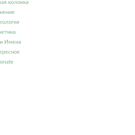
кая колонка
нение
еология
нетика
и Имена
ересное
onate