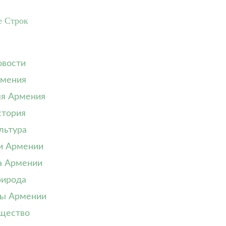
е Строк
вости
мения
я Армения
тория
льтура
и Армении
а Армении
ирода
ы Армении
щество