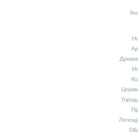
Вн
Но
Ар
Древня
Ис
Ку
Церкв
Город
Пр
Легенд
Об