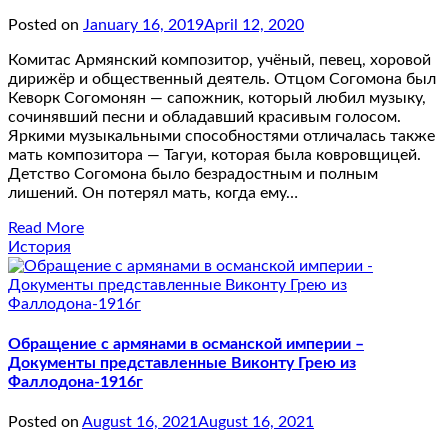
Posted on
January 16, 2019
April 12, 2020
Комитас Армянский композитор, учёный, певец, хоровой
дирижёр и общественный деятель. Отцом Согомона был
Кеворк Согомонян — сапожник, который любил музыку,
сочинявший песни и обладавший красивым голосом.
Яркими музыкальными способностями отличалась также
мать композитора — Тагуи, которая была ковровщицей.
Детство Согомона было безрадостным и полным
лишений. Он потерял мать, когда ему…
Read More
История
Обращение с армянами в османской империи –
Документы представленные Виконту Грею из
Фаллодона-1916г
Posted on
August 16, 2021
August 16, 2021