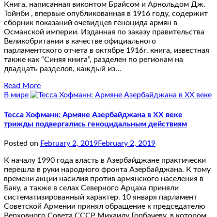
Книга, написанная виконтом Брайсом и Арнольдом Дж.
Тойнби , впервые опубликованная в 1916 году, содержит
сборник показаний очевидцев геноцида армян в
Османской империи. Изданная по заказу правительства
Великобритании в качестве официального
парламентского отчета в октябре 1916г. книга, известная
также как “Синяя книга”, разделен по регионам на
двадцать разделов, каждый из…
Read More
В мире
Тесса Хофманн: Армяне Азербайджана в ХХ веке
трижды подвергались геноцидальным действиям
Posted on
February 2, 2019
February 2, 2019
К началу 1990 года власть в Азербайджане практически
перешла в руки народного фронта Азербайджана. К тому
времени акции насилия против армянского населения в
Баку, а также в селах Северного Арцаха приняли
систематизированный характер. 10 января парламент
Советской Армении принял обращение к председателю
Верховного Совета СССР Михаилу Горбачеву, в котором