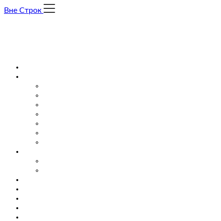
Skip
Вне Строк
to
content