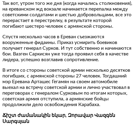
Так вот, утром того же дня (когда начались столкновения),
на ереванском жд вокзале начинается перепалка между
советскими солдатами и шестью добровольцами, все это
перерастает в перестрелку, в результате которой
погибают шестеро человек с армянской стороны.
Спустя несколько часов в Ереван съезжаются
вооруженные фидаины. Приказ усмирить боевиков
получает генерал Сурков. И тут собственно и начинаются
бои. Вазген Саркисян уже тогда проявил себя в качестве
лидера, успешно возглавив сопротивление.
В итоге со стороны советской армии несколько десятков
погибших, с армянской стороны 27 человек. Тогдашний
мэр Еревана Арташес Гегамян на своем автомобиле
выехал на встречу советской армии и лично участвовал в
переговорах с генералом Сурковым по итогам которых,
советская армия отступила, а армянские бойцы
продолжили дело освобождения Карабаха.
Ճիշտ ժամանակին եկար, Զորավար Վազգեն
Սարգսյան