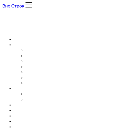
Skip
Вне Строк
to
content