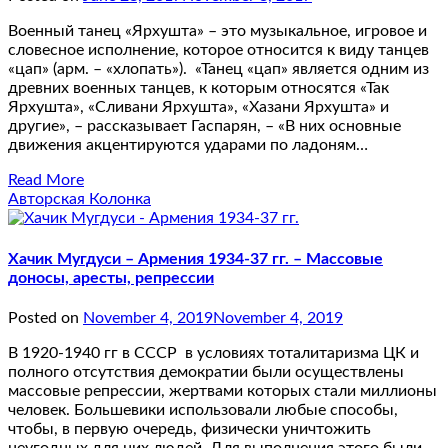
Военный танец «Ярхушта» – это музыкальное, игровое и
словесное исполнение, которое относится к виду танцев
«цап» (арм. – «хлопать»). «Танец «цап» является одним из
древних военных танцев, к которым относятся «Так
Ярхушта», «Сливани Ярхушта», «Хазани Ярхушта» и
другие», – рассказывает Гаспарян, – «В них основные
движения акцентируются ударами по ладоням…
Read More
Авторская Колонка
Хачик Мугдуси – Армения 1934-37 гг. – Массовые
доносы, аресты, репрессии
Posted on
November 4, 2019
November 4, 2019
В 1920-1940 гг в СССР в условиях тоталитаризма ЦК и
полного отсутствия демократии были осуществлены
массовые репрессии, жертвами которых стали миллионы
человек. Большевики использовали любые способы,
чтобы, в первую очередь, физически уничтожить
неугодных для них людей. Для выполнения этого были