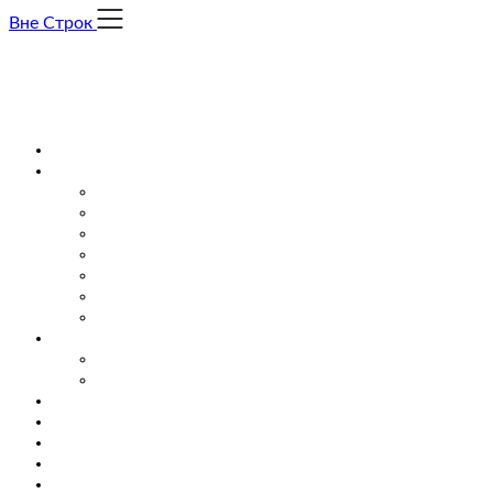
Skip
Вне Строк
to
content