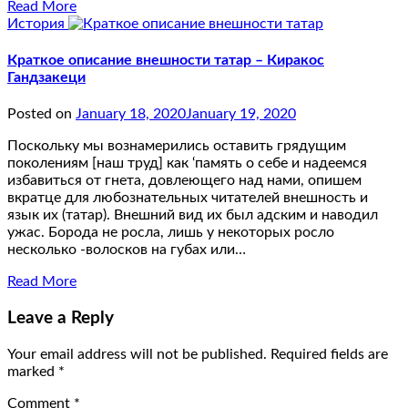
Read More
История
Краткое описание внешности татар – Киракос
Гандзакеци
Posted on
January 18, 2020
January 19, 2020
Поскольку мы вознамерились оставить грядущим
поколениям [наш труд] как ‘память о себе и надеемся
избавиться от гнета, довлеющего над нами, опишем
вкратце для любознательных читателей внешность и
язык их (татар). Внешний вид их был адским и наводил
ужас. Борода не росла, лишь у некоторых росло
несколько -волосков на губах или…
Read More
Leave a Reply
Your email address will not be published.
Required fields are
marked
*
Comment
*