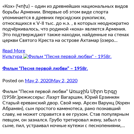
«Кох» (Կոխ) – один из древнейших национальных видов
борьбы Армении. Впервые об этом виде спорта
упоминается в древних персидских рукописях,
относящихся к V-II тыс. до н.э. , в которых неоднократно
подчёркивалось, что родиной «коха» является Армения.
Это подтверждают также находки, найденные на стенах
церкви Святого Креста на острове Ахтамар (озеро…
Read More
Культура
Фильм “Песня первой любви” – 1958г.
Posted on
May 2, 2020
May 2, 2020
Фильм “Песня первой любви” Առաջին Սիրո Երգը
(1958г.)режиссеры: Лаэрт Вагаршян, Юрий Ерзинкян
Старый ереванский двор. Свой мир. Арсен Варунц (Хорен
Абрамян), cын простого каменотеса, рано познавший
славу, не может справится в ее грузом. Став популярным
певцом, он зазнался. Грубо третировал жену, забыл о
сыне, пил, устраивал ночные кутежи с песнопениями,…