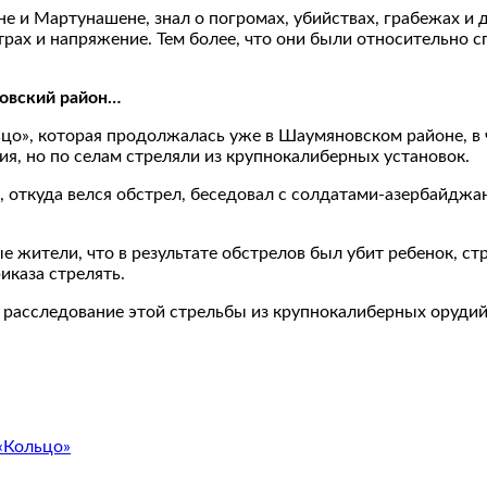
ене и Мартунашене, знал о погромах, убийствах, грабежах и
страх и напряжение. Тем более, что они были относительно 
новский район…
цо», которая продолжалась уже в Шаумяновском районе, в ч
ия, но по селам стреляли из крупнокалиберных установок.
х, откуда велся обстрел, беседовал с солдатами-азербайджа
ые жители, что в результате обстрелов был убит ребенок,
иказа стрелять.
о расследование этой стрельбы из крупнокалиберных оруди
«Кольцо»