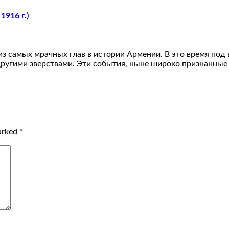
1916 г.)
у из самых мрачных глав в истории Армении. В это время п
другими зверствами. Эти события, ныне широко признанные
marked
*