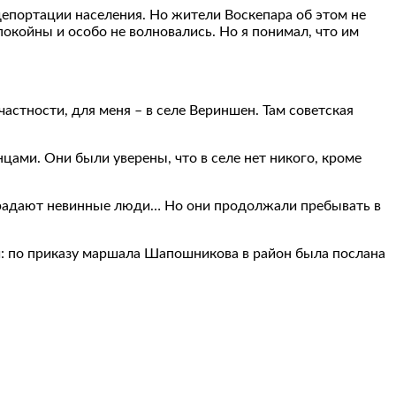
 депортации населения. Но жители Воскепара об этом не
спокойны и особо не волновались. Но я понимал, что им
астности, для меня – в селе Вериншен. Там советская
нцами. Они были уверены, что в селе нет никого, кроме
 страдают невинные люди… Но они продолжали пребывать в
й: по приказу маршала Шапошникова в район была послана