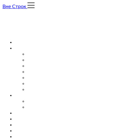
Skip
Вне Строк
to
content