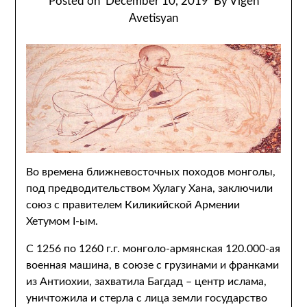
Posted on
December 10, 2019
By Vigen
Avetisyan
Во времена ближневосточных походов монголы,
под предводительством Хулагу Хана, заключили
союз с правителем Киликийской Армении
Хетумом I-ым.
С 1256 по 1260 г.г. монголо-армянская 120.000-ая
военная машина, в союзе с грузинами и франками
из Антиохии, захватила Багдад – центр ислама,
уничтожила и стерла с лица земли государство