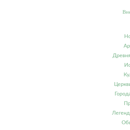
Вн
Но
Ар
Древня
Ис
Ку
Церкв
Город
Пр
Легенд
Об