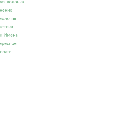
кая колонка
нение
еология
нетика
и Имена
ересное
onate