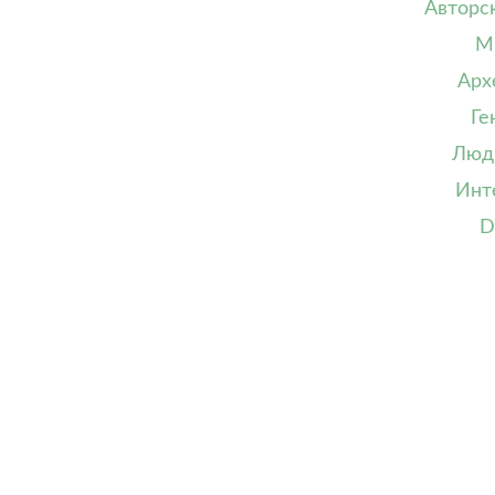
Авторс
М
Арх
Ге
Люд
Инт
D