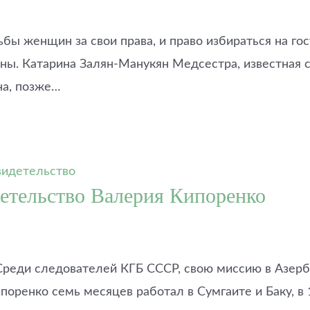
рьбы женщин за свои права, и право избираться на г
ы. Катарина Залян-Манукян Медсестра, известная с
на, позже…
етельство Валерия Кипоренко
. Среди следователей КГБ СССР, свою миссию в Азе
поренко семь месяцев работал в Сумгаите и Баку, в