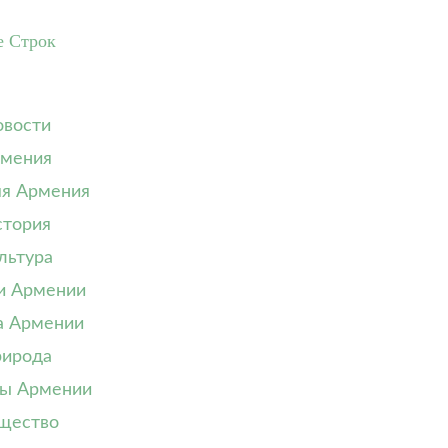
е Строк
вости
мения
я Армения
тория
льтура
и Армении
а Армении
ирода
ы Армении
щество