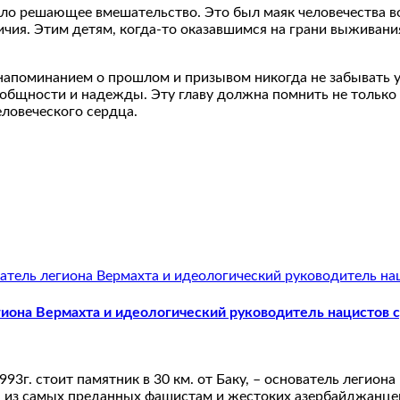
ло решающее вмешательство. Это был маяк человечества в
чия. Этим детям, когда-то оказавшимся на грани выживания
апоминанием о прошлом и призывом никогда не забывать ур
общности и надежды. Эту главу должна помнить не только и
ловеческого сердца.
иона Вермахта и идеологический руководитель нацистов 
93г. стоит памятник в 30 км. от Баку, – основатель легион
н из самых преданных фашистам и жестоких азербайджанцев