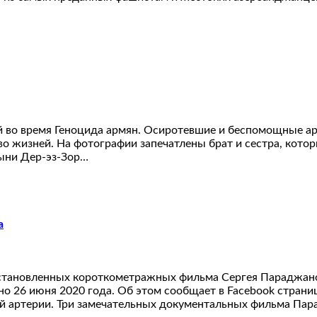
 во время Геноцида армян. Осиротевшие и беспомощные ар
о жизней. На фотографии запечатлены брат и сестра, которы
тыни Дер-эз-Зор…
а
становленных короткометражных фильма Сергея Параджанов
ино 26 июня 2020 года. Об этом сообщает в Facebook стра
ной артерии. Три замечательных документальных фильма Па