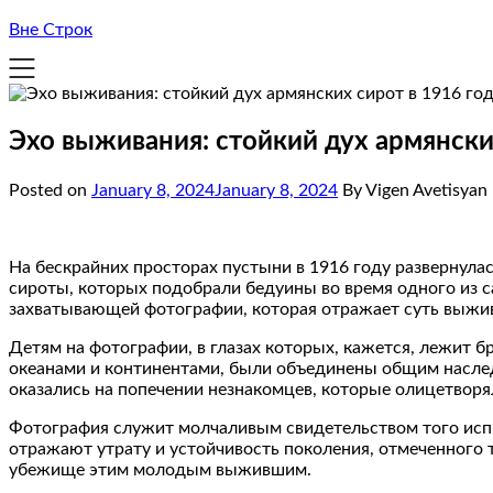
Вне Строк
Эхо выживания: стойкий дух армянски
Posted on
January 8, 2024
January 8, 2024
By Vigen Avetisyan
На бескрайних просторах пустыни в 1916 году развернул
сироты, которых подобрали бедуины во время одного из с
захватывающей фотографии, которая отражает суть выжив
Детям на фотографии, в глазах которых, кажется, лежит б
океанами и континентами, были объединены общим наслед
оказались на попечении незнакомцев, которые олицетворя
Фотография служит молчаливым свидетельством того испыт
отражают утрату и устойчивость поколения, отмеченного т
убежище этим молодым выжившим.