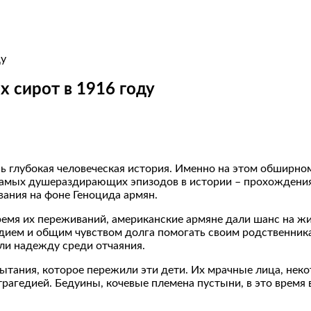
х сирот в 1916 году
ась глубокая человеческая история. Именно на этом обшир
амых душераздирающих эпизодов в истории – прохождения к
ания на фоне Геноцида армян.
ремя их переживаний, американские армяне дали шанс на жи
ием и общим чувством долга помогать своим родственника
ли надежду среди отчаяния.
ания, которое пережили эти дети. Их мрачные лица, некот
рагедией. Бедуины, кочевые племена пустыни, в это время 