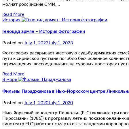
молчат российские СМИ,…
Read More
История
Геноцид армян – История фотографии
Posted on
July 1, 2023
July 1, 2023
Фотография раскрывает жестокую судьбу армянских семей
пути к сирийской пустыне погибло бесчисленное количеств
перемещения, воссоединились на суровых просторах пус
Read More
В мире
Фильмы Параджанова в Нью-Йоркском центре Линкольн
Posted on
July 1, 2020
July 1, 2020
Нью-йоркский киноцентр Линкольн (FLC) включил три вос
Пиросмани» (1986)) в программу летних показов онлайн-к
кинотеатр FLC работает с марта из-за пандемии коронар