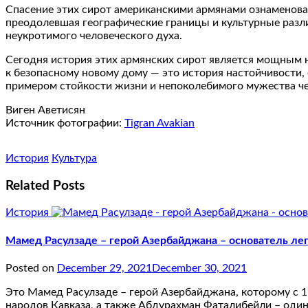
Спасение этих сирот американскими армянами ознаменова
преодолевшая географические границы и культурные разли
неукротимого человеческого духа.
Сегодня история этих армянских сирот является мощным н
к безопасному новому дому — это история настойчивости, 
примером стойкости жизни и непоколебимого мужества че
Виген Аветисян
Источник фотографии:
Tigran Avakian
История
Культура
Related Posts
История
Мамед Расулзаде – герой Азербайджана – основатель лег
Posted on
December 29, 2021
December 30, 2021
Это Мамед Расулзаде – герой Азербайджана, которому с 19
народов Кавказа, а также Абдурахман Фаталибейли – оди