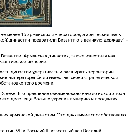
 не менее 15 армянских императоров, а армянский язык
ской) династии превратили Византию в великую державу” –
Византии. Армянская династия, также известная как
изантийской империи.
ность династии удерживать и расширять территории
кие императоры были известны своей стратегической
бстановке того времени.
 веке. Его правление ознаменовало начало новой эпохи
 его дело, еще больше укрепив империю и продвигая
ияния армянской династии. Это двуязычие способствовало
антин VII и Василий II, известный как Василий