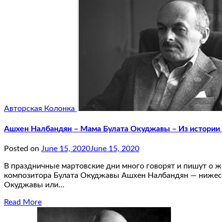
Авторская Колонка
Ашхен Налбандян – Мама Булата Окуджавы – Из истории
Posted on
June 15, 2020
June 15, 2020
В праздничные мартовские дни много говорят и пишут о 
композитора Булата Окуджавы Ашхен Налбандян — нижеслед
Окуджавы или…
Read More