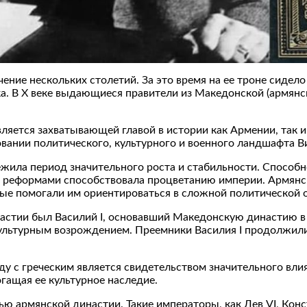
ение нескольких столетий. За это время на ее троне сидело
ыка. В X веке выдающиеся правители из Македонской (армян
яется захватывающей главой в истории как Армении, так и 
вании политического, культурного и военного ландшафта В
ежила период значительного роста и стабильности. Способ
и реформами способствовала процветанию империи. Армянс
е помогали им ориентироваться в сложной политической о
тии был Василий I, основавший Македонскую династию в IX
ультурным возрождением. Преемники Василия I продолжили
яду с греческим является свидетельством значительного вл
гащая ее культурное наследие.
ью армянской династии. Такие императоры, как Лев VI, Конст