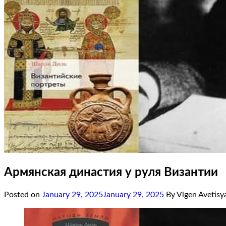
Армянская династия у руля Византии
Posted on
January 29, 2025
January 29, 2025
By Vigen Avetisy