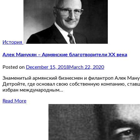
История
Алек Манукян – Армянские благотворители XX века
Posted on
December 15, 2018
March 22, 2020
Знаменитый армянский бизнесмен и филантроп Алек Манукя
Детройте, где основал свою собственную компанию, став
избран международным…
Read More