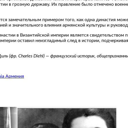
тии в грозную державу. Их правление было отмечено воен
тся замечательным примером того, как одна династия може
ей и значительного влияния армянской культуры и руковод
инастии в Византийской империи является свидетельством 
империи оставил неизгладимый след в истории, подчеркивая
ль (фр. Charles Diehl) — французский историк, общепризнанн
ia Армения