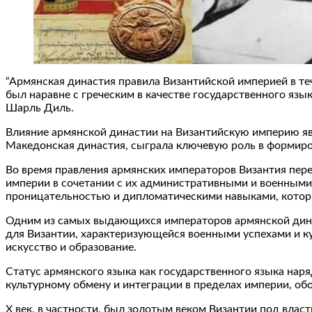
“Армянская династия правила Византийской империей в теч
был наравне с греческим в качестве государственного яз
Шарль Диль.
Влияние армянской династии на Византийскую империю явл
Македонская династия, сыграла ключевую роль в формиро
Во время правления армянских императоров Византия пер
империи в сочетании с их административными и военным
проницательностью и дипломатическими навыками, которы
Одним из самых выдающихся императоров армянской динас
для Византии, характеризующейся военными успехами и к
искусство и образование.
Статус армянского языка как государственного языка нар
культурному обмену и интеграции в пределах империи, обо
X век, в частности, был золотым веком Византии под власт