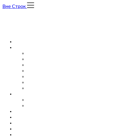
Skip
Вне Строк
to
content