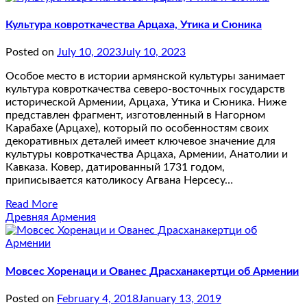
Культура ковроткачества Арцаха, Утика и Сюника
Posted on
July 10, 2023
July 10, 2023
Особое место в истории армянской культуры занимает
культура ковроткачества северо-восточных государств
исторической Армении, Арцаха, Утика и Сюника. Ниже
представлен фрагмент, изготовленный в Нагорном
Карабахе (Арцахе), который по особенностям своих
декоративных деталей имеет ключевое значение для
культуры ковроткачества Арцаха, Армении, Анатолии и
Кавказа. Ковер, датированный 1731 годом,
приписывается католикосу Агвана Нерсесу…
Read More
Древняя Армения
Мовсес Хоренаци и Ованес Драсханакертци об Армении
Posted on
February 4, 2018
January 13, 2019