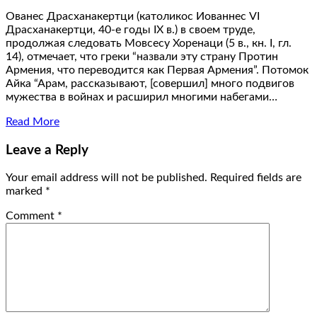
Ованес Драсханакертци (католикос Иованнес VI
Драсханакертци, 40-е годы IX в.) в своем труде,
продолжая следовать Мовсесу Хоренаци (5 в., кн. I, гл.
14), отмечает, что греки “назвали эту страну Протин
Армения, что переводится как Первая Армения”. Потомок
Айка “Арам, рассказывают, [совершил] много подвигов
мужества в войнах и расширил многими набегами…
Read More
Leave a Reply
Your email address will not be published.
Required fields are
marked
*
Comment
*