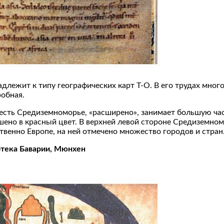
длежит к типу географических карт Т-О. В его трудах много
робная.
о есть Средиземноморье, «расширено», занимает большую ч
шено в красный цвет. В верхней левой стороне Средиземно
венно Европе, на ней отмечено множество городов и стран
отека Баварии, Мюнхен