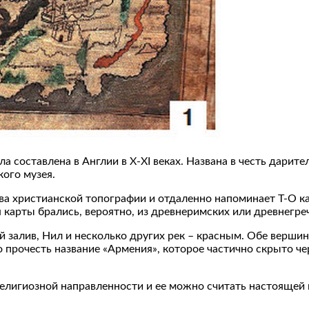
а составлена в Англии в Х-ХI веках. Названа в честь дарите
кого музея.
тва христианской топографии и отдаленно напоминает Т-О к
 карты брались, вероятно, из древнеримских или древнегреч
 залив, Нил и несколько других рек – красным. Обе верши
прочесть название «Армения», которое частично скрыто че
 религиозной направленности и ее можно считать настоящей 