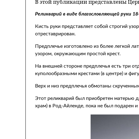
В этой публикации представлены Це
Реликварий в виде благословляющей руки 1
Кисть руки представляет собой строгий узо
отреставрирован.
Предплечье изготовлено из более легкой л
узором, окружающим простой крест.
На внешней стороне предплечья есть три отд
куполообразными крестами (в центре) и фигу
Верх и низ предплечья обмотаны скрученны
Этот реликварий был приобретен матерью да
храм) в Род-Айленде, пока не был подарен и