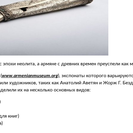
эпохи неолита, а армяне с древних времен преуспели как м
(
www.armenianmuseum.org
), экспонаты которого варьируют
или художников, таких как Анатолий Аветян и Жорж Г. Без
делили их на несколько основных видов:
)
для книг)
а)