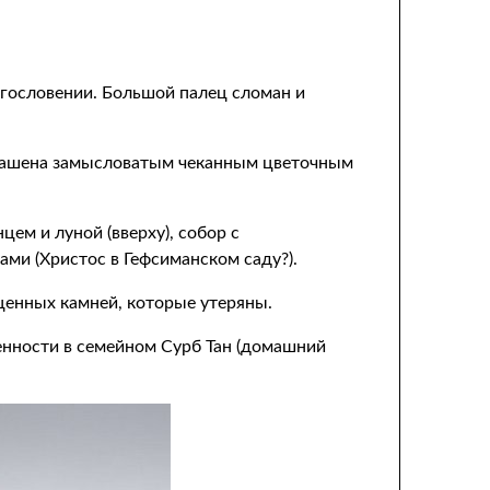
агословении. Большой палец сломан и
украшена замысловатым чеканным цветочным
ем и луной (вверху), собор с
ами (Христос в Гефсиманском саду?).
ценных камней, которые утеряны.
енности в семейном Сурб Тан (домашний