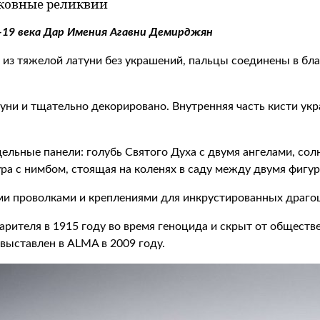
рковные реликвии
8-19 века Дар Имения Агавни Демирджян
р из тяжелой латуни без украшений, пальцы соединены в бл
атуни и тщательно декорировано. Внутренняя часть кисти 
ельные панели: голубь Святого Духа с двумя ангелами, солнц
ра с нимбом, стоящая на коленях в саду между двумя фигур
ми проволками и креплениями для инкрустированных драго
рителя в 1915 году во время геноцида и скрыт от обществ
 выставлен в ALMA в 2009 году.