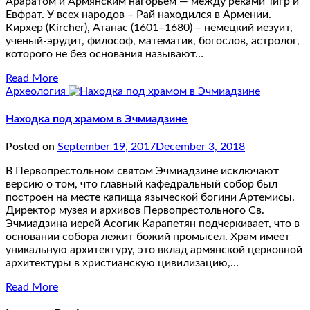
Араратом и Армянским нагорьем — между реками Тигр и
Евфрат. У всех народов – Рай находился в Армении.
Кирхер (Kircher), Атанас (1601–1680) – немецкий иезуит,
ученый-эрудит, философ, математик, богослов, астролог,
которого не без основания называют…
Read More
Археология
Находка под храмом в Эчмиадзине
Posted on
September 19, 2017
December 3, 2018
В Первопрестольном святом Эчмиадзине исключают
версию о том, что главный кафедральный собор был
построен на месте капища языческой богини Артемисы.
Директор музея и архивов Первопрестольного Св.
Эчмиадзина иерей Асогик Карапетян подчеркивает, что в
основании собора лежит божий промысел. Храм имеет
уникальную архитектуру, это вклад армянской церковной
архитектуры в христианскую цивилизацию,…
Read More