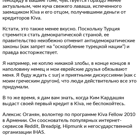
Геноциду в Вашингтоне, чувствуется гораздо менее
актуальным, чем куча свежего лаваша, испеченного
заемщиком Kiva и его отцом, получившими деньги от
кредиторов Kiva.
Кстати, это также менее вкусно. Поскольку Турция
стремится стать демократической страной, ее
правительство неизбежно отменит антидемократические
законы (как запрет на “оскорбление турецкой нации”) и
правда восторжествует.
Я например, не коплю никакой злобы, в конце концов я
наполовину немец и мои еврейские друзья обязывают
меня. Я буду ждать с surj и приятными дискуссиями (как с
моим греческим другом), что люди действительно все это
придумали.
В то же время, я дам вам знать, когда Ким Кардашян
выдаст своей первый кредит в Kiva, не беспокойтесь.
Алексис Оганян, волонтер по программе Kiva Fellow 2010
в Армении. Он сооснователь популярных интернет-
сервисов Reddit, Breadpig, Hipmunk и негосударственной
организации IHAS.