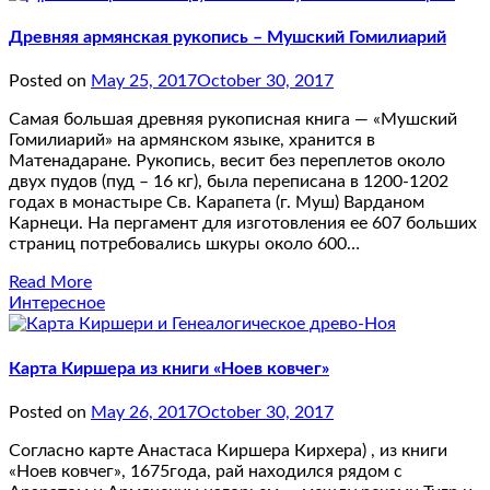
Древняя армянская рукопись – Мушский Гомилиарий
Posted on
May 25, 2017
October 30, 2017
Самая большая древняя рукописная книга — «Мушский
Гомилиарий» на армянском языке, хранится в
Матенадаране. Рукопись, весит без переплетов около
двух пудов (пуд – 16 кг), была переписана в 1200-1202
годах в монастыре Св. Карапета (г. Муш) Варданом
Карнеци. На пергамент для изготовления ее 607 больших
страниц потребовались шкуры около 600…
Read More
Интересное
Карта Киршера из книги «Ноев ковчег»
Posted on
May 26, 2017
October 30, 2017
Согласно карте Анастаса Киршера Кирхера) , из книги
«Ноев ковчег», 1675года, рай находился рядом с