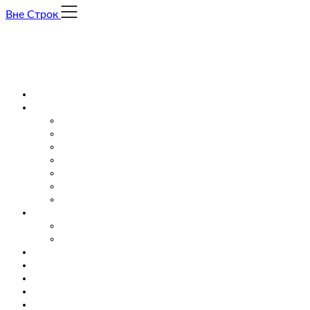
Skip
Вне Строк
to
content