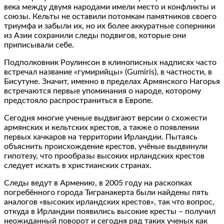
века между двумя народами имели место и конфликты и
союзы. Кельты не оставили потомкам памятников своего
триумфа и забыли их, но их более аккуратные соперники
из Азии сохранили следы подвигов, которые они
приписывали себе.
Подполковник Роулинсон в клинописных надписях часто
встречал название «гумирийцы» (Gumiris), в частности, в
Бисутуне. Значит, именно в пределах Армянского Нагорья
встречаются первые упоминания о народе, которому
предстояло распространиться в Европе.
Сегодня многие ученые выдвигают версии о схожести
армянских и кельтских крестов, а также о появлении
первых хачкаров на территории Ирландии. Пытаясь
объяснить происхождение крестов, учёные выдвинули
гипотезу, что прообразы высоких ирландских крестов
следует искать в христианских странах.
Следы ведут в Армению, в 2005 году на раскопках
погребённого города Тигранакерта были найдены пять
аналогов «высоких ирландских крестов», так что вопрос,
откуда в Ирландии появились высокие кресты – получил
неожиданный поворот и сегодня ряд таких ученых как