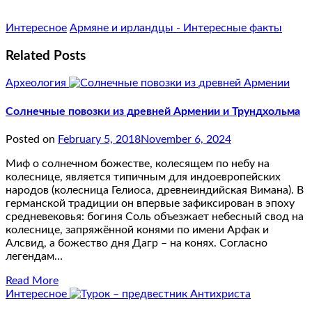
Интересное
Армяне и ирландцы - Интересные факты
Related Posts
Археология
Солнечные повозки из древней Армении и Трундхольма
Posted on
February 5, 2018
November 6, 2024
Миф о солнечном божестве, колесящем по небу на
колеснице, является типичным для индоевропейских
народов (колесница Гелиоса, древнеиндийская Вимана). В
германской традиции он впервые зафиксирован в эпоху
средневековья: богиня Соль объезжает небесный свод на
колеснице, запряжённой конями по имени Арфак и
Алсвид, а божество дня Дагр – на конях. Согласно
легендам…
Read More
Интересное