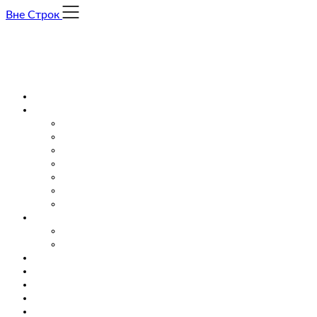
Skip
Вне Строк
to
content