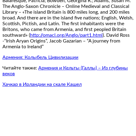
Balaresque, Patricia; Bowden, Georgina R.; Adams, Susan M.
The Anglo-Saxon Chronicle – Online Medieval and Classical
Library – «The island Britain is 800 miles long, and 200 miles
broad. And there are in the island five nations; English, Welsh,
Scottish, Pictish, and Latin. The first inhabitants were the
Britons, who came from Armenia, and first peopled Britain
southward» (
http://omacl.org/Anglo/part1.html
). David Ross
-“Irish Aryan Origins”, Jacob Gazarian – “A journey from
Armenia to Ireland”
Армения: Колыбель Цивилизации
Читайте также:
Армения и Кельты (Галлы) – Из глубины
веков
Хачкар в Ирландии на скале Кашел