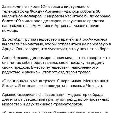
За выходные в ходе 12-часового виртуального
телемарафона Фонду «Армения» удалось собрать 30
миллионов долларов. В мировом масштабе было собрано
более 100 миллионов долларов, вырученные средства
направляются в Армению и Арцах на гуманитарную
помощь.
12 октября группа медсестер и врачей из Лос-Анжелеса
вылетела самолетами, чтобы отправиться на передовую в
Арцах. Они говорят, что чувствуют, что у них нет выбора.
Анни Чолакян, дипломированная медсестра, говорит, что
она не так себе представляла, свою поездку на родину
своих предков. Вместо путешествия, наполненного
радостью и рвением, этот отъезд полон тревог.
«Эмоционально меня трясет. Я нервничаю. Меня тошнит.
Я плачу. Я не знаю, чего ожидать», – сказала Чолакян.
Армяно-американская ассоциация медсестер собрала
для этого путешествия группу из трех дипломированных
медсестер и двух техников-травматологов.
«Я не знаю, что меня ждет. Я знаю, что раненные сильно