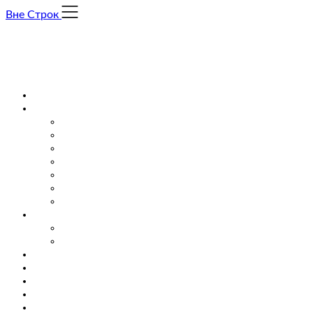
Skip
Вне Строк
to
content