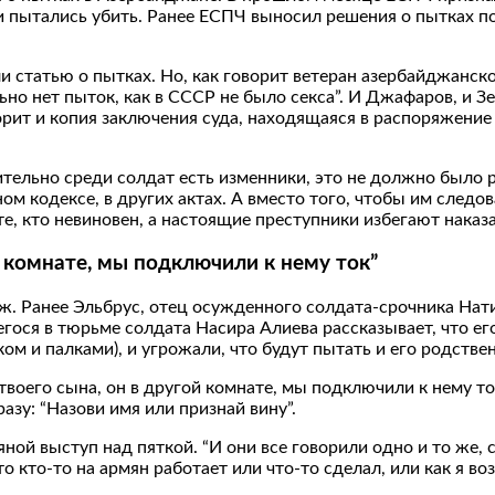
и пытались убить. Ранее ЕСПЧ выносил решения о пытках п
и статью о пытках. Но, как говорит ветеран азербайджанск
ьно нет пыток, как в СССР не было секса”. И Джафаров, и З
ворит и копия заключения суда, находящаяся в распоряжение
ительно среди солдат есть изменники, это не должно было 
м кодексе, в других актах. А вместо того, чтобы им следо
те, кто невиновен, а настоящие преступники избегают наказ
й комнате, мы подключили к нему ток”
. Ранее Эльбрус, отец осужденного солдата-срочника Натик
гося в тюрьме солдата Насира Алиева рассказывает, что ег
ом и палками), и угрожали, что будут пытать и его родстве
твоего сына, он в другой комнате, мы подключили к нему ток
разу: “Назови имя или признай вину”.
ой выступ над пяткой. “И они все говорили одно и то же, см
что кто-то на армян работает или что-то сделал, или как я во