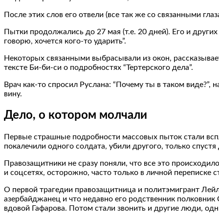
После этих слов его отвели (все так же со связанными глаз
Пытки продолжались до 27 мая (т.е. 20 дней). Его и друг
говорю, хочется кого-то ударить”.
Некоторых связанными выбрасывали из окон, рассказывает
тексте Би-би-си о подробностях “Тертерского дела”.
Врач как-то спросил Руслана: “Почему ты в таком виде?”, н
вину.
Дело, о котором молчали
Первые страшные подробности массовых пыток стали всплы
покалечили одного солдата, убили другого, только спустя 
Правозащитники не сразу поняли, что все это происходило 
и соцсетях, осторожно, часто только в личной переписке с
О первой трагедии правозащитница и политэмигрант Лейла 
азербайджанец и что недавно его родственник полковник С
вдовой Гафарова. Потом стали звонить и другие люди, одн