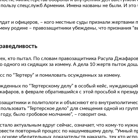
ользу спецслужб Армении. Имена названы не были. И это 
дат и офицеров, – кого местные суды признали жертвами пыт
змену родине – правозащитники убеждены, что признания “вы
праведливость
тех, кто пытал. По словам правозащитника Расула Джафарова
ело одного из сидящих за измену. А дела 10 жертв пыток дош
с по “Тертеру” и помиловать осужденных за измену.
ужденных по “Тертерскому делу” в особый кейс, нуждающийс
Джафаров, в феврале обратившийся с этой просьбой к презид
равозащитники и политологи и объясняют его внутриполити
пользовать “Тертерское дело” для смещения одной из групп
году, было гробовое молчание”, – говорит она.
стало актуальным вдруг сейчас, означает, что кому-то нужна
овести повторный процесс по нашумевшему делу. “Умный пра
основе убедительных доказательств наказать, тех кто исполн