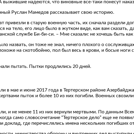
 А выжившие надеются, что виновные все-таки понесут наказ
нный Руслан Мамедов рассказывает свою историю.
т привезли в старую военную часть, их сначала раздели дог
я на тело, его лицо было в жутком виде, как вам сказать, д
ской службе Би-би-си. – Мне сказали: не хочешь быть как о
было назвать, он тоже не знал, ничего плохого о сослуживц
похоже на скотобойню, пол был весь в крови, и босые ноги 
ачали пытать. Пытки продлились 20 дней.
ли в мае и июне 2017 года в Тертерском районе Азербайджа
ертвами пыток и более 10 из них погибли. Военных свозили
или, и не менее 11 из них вернули мертвыми. По данным Вс
, когда само словосочетание “Тертерское дело” еще не появ
 доклад, где перечислялись имена нескольких погибших от
сности, министерства обороны и внутренних дел выступили