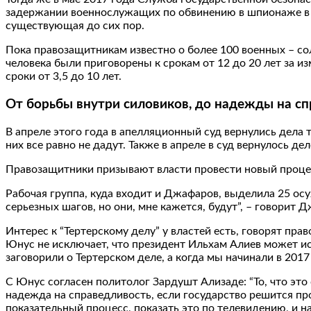
задержании военнослужащих по обвинению в шпионаже в п
существующая до сих пор.
Пока правозащитникам известно о более 100 военных – сол
человека были приговорены к срокам от 12 до 20 лет за и
сроки от 3,5 до 10 лет.
От борьбы внутри силовиков, до надежды на с
В апреле этого года в апелляционный суд вернулись дела 
них все равно не дадут. Также в апреле в суд вернулось д
Правозащитники призывают власти провести новый процес
Рабочая группа, куда входит и Джафаров, выделила 25 ос
серьезных шагов, но они, мне кажется, будут”, – говорит 
Интерес к “Тертерскому делу” у властей есть, говорят п
Юнус не исключает, что президент Ильхам Алиев может ис
заговорили о Тертерском деле, а когда мы начинали в 2017 
С Юнус согласен политолог Зардушт Ализаде: “То, что это 
надежда на справедливость, если государство решится пр
показательный процесс, показать это по телевидению, и на 