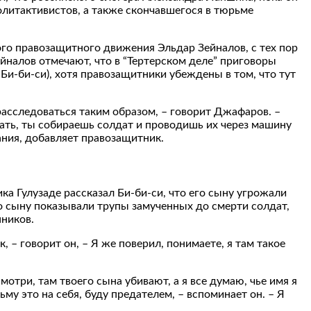
олитактивистов, а также скончавшегося в тюрьме
ого правозащитного движения Эльдар Зейналов, с тех пор
ейналов отмечают, что в “Тертерском деле” приговоры
 Би-би-си), хотя правозащитники убеждены в том, что тут
расследоваться таким образом, – говорит Джафаров. –
вать, ты собираешь солдат и проводишь их через машину
ания, добавляет правозащитник.
а Гулузаде рассказал Би-би-си, что его сыну угрожали
о сыну показывали трупы замученных до смерти солдат,
нников.
, – говорит он, – Я же поверил, понимаете, я там такое
отри, там твоего сына убивают, а я все думаю, чье имя я
зьму это на себя, буду предателем, – вспоминает он. – Я