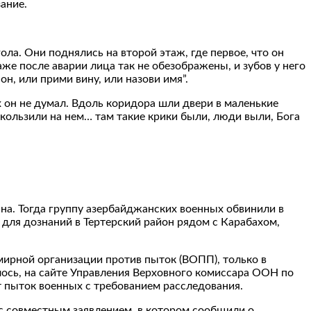
ание.
ола. Они поднялись на второй этаж, где первое, что он
аже после аварии лица так не обезображены, и зубов у него
н, или прими вину, или назови имя”.
ах он не думал. Вдоль коридора шли двери в маленькие
скользили на нем… там такие крики были, люди выли, Бога
на. Тогда группу азербайджанских военных обвинили в
 для дознаний в Тертерский район рядом с Карабахом,
емирной организации против пыток (ВОПП), только в
илось, на сайте Управления Верховного комиссара ООН по
 пыток военных с требованием расследования.
 с совместным заявлением, в котором сообщили о