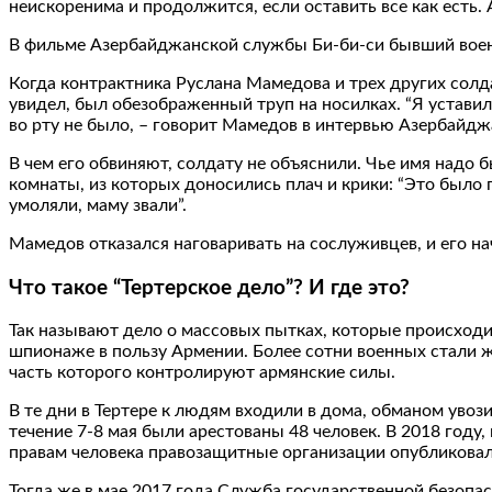
неискоренима и продолжится, если оставить все как есть.
В фильме Азербайджанской службы Би-би-си бывший вое
Когда контрактника Руслана Мамедова и трех других солда
увидел, был обезображенный труп на носилках. “Я уставилс
во рту не было, – говорит Мамедов в интервью Азербайджан
В чем его обвиняют, солдату не объяснили. Чье имя надо 
комнаты, из которых доносились плач и крики: “Это было 
умоляли, маму звали”.
Мамедов отказался наговаривать на сослуживцев, и его н
Что такое “Тертерское дело”? И где это?
Так называют дело о массовых пытках, которые происходи
шпионаже в пользу Армении. Более сотни военных стали ж
часть которого контролируют армянские силы.
В те дни в Тертере к людям входили в дома, обманом увоз
течение 7-8 мая были арестованы 48 человек. В 2018 году
правам человека правозащитные организации опубликовали
Тогда же в мае 2017 года Служба государственной безопа