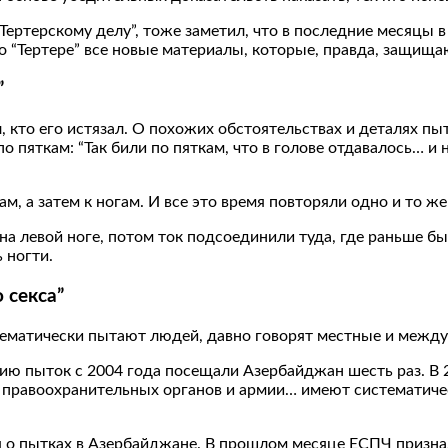
“Тертерскому делу”, тоже заметил, что в последние месяцы в
 о “Тертере” все новые материалы, которые, правда, защищ
”
л, кто его истязал. О похожих обстоятельствах и деталях пы
о пяткам: “Так били по пяткам, что в голове отдавалось… и н
, а затем к ногам. И все это время повторяли одно и то же:
на левой ноге, потом ток подсоединили туда, где раньше был
 ногти.
 секса”
стематически пытают людей, давно говорят местные и меж
ю пыток с 2004 года посещали Азербайджан шесть раз. В 2
правоохранительных органов и армии… имеют систематичес
 о пытках в Азербайджане. В прошлом месяце ЕСПЧ признал