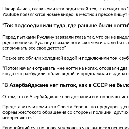
Насир Алиев, глава комитета родителей тех, кто сидит по 
YouTube появляются новые видео, в местной прессе пишут
“Ток подсоединили туда, где раньше были ногти
Перед пытками Руслану завязали глаза так, что он не виде
родственники. Руслану связали ноги скотчем и стали бить п
вспоминать все свое детство”.
Позже его облили холодной водой и подключили ток к зубам
“Потом начали отрывать мне ногти на ногах, оторвали два 
когда его разбудили, облив водой, и продолжили выдирать
“В Азербайджане нет пыток, как в СССР не было
О том, что в Азербайджане при дознании и в тюрьмах си
Представители комитета Совета Европы по предупреждени
формы жестокого обращения со стороны полиции, других 
искореняются”.
Европейский суд по правам человека уже выносил решения