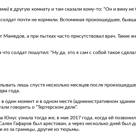
ами) в другую комнату и там сказали кому-то: “Он и вину не 
их солдат почти не кормили. Вспоминая произошедшее, бывши
 Мамедов, а при пытках часто присутствовал врач. Такие 
а что солдат пошутил: “Ну да, это я сам с собой такое сдела
вать лишь спустя несколько месяцев после произошедшего.
два года.
в один момент и в одном месте (административном здании од
тали говорить о “Тертерском деле”.
Юнус узнала тогда же, в мае 2017 года, когда ей позвонил 
алех Гафаров был арестован, а через несколько дней был д
и из за границы, другие из тюрьмы.