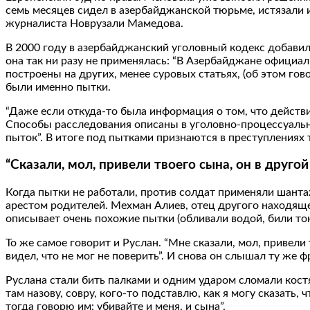
семь месяцев сидел в азербайджанской тюрьме, истязали 
журналиста Новрузали Мамедова.
В 2000 году в азербайджанский уголовный кодекс добавил
она так ни разу не применялась: “В Азербайджане официал
построены на других, менее суровых статьях, (об этом го
были именно пытки.
“Даже если откуда-то была информация о том, что действ
Способы расследования описаны в уголовно-процессуально
пыток”. В итоге под пытками признаются в преступлениях 
“Сказали, мол, привели твоего сына, он в друго
Когда пытки не работали, против солдат применяли шантаж
арестом родителей. Мехман Алиев, отец другого находяще
описывает очень похожие пытки (обливали водой, били ток
То же самое говорит и Руслан. “Мне сказали, мол, привели 
видел, что не мог не поверить”. И снова он слышал ту же ф
Руслана стали бить палками и одним ударом сломали костян
там назову, совру, кого-то подставлю, как я могу сказать, 
тогда говорю им: убивайте и меня, и сына”.