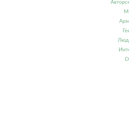
Авторс
М
Арх
Ге
Люд
Инт
D