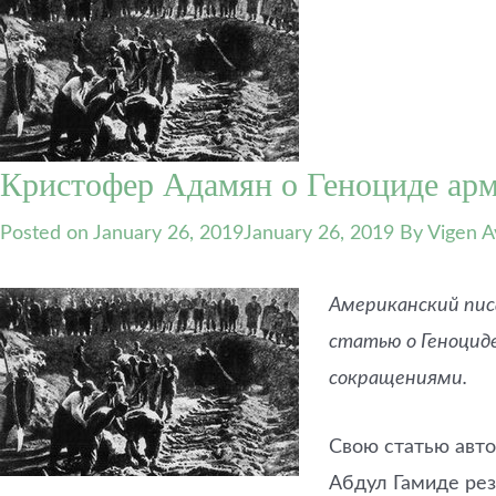
Кристофер Адамян о Геноциде армя
Posted on
January 26, 2019
January 26, 2019
By Vigen A
Американский пис
статью о Геноцид
сокращениями.
Свою статью авто
Абдул Гамиде рез