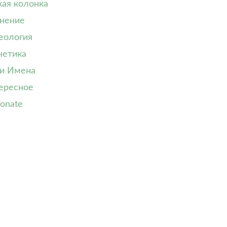
кая колонка
нение
еология
нетика
и Имена
ересное
onate