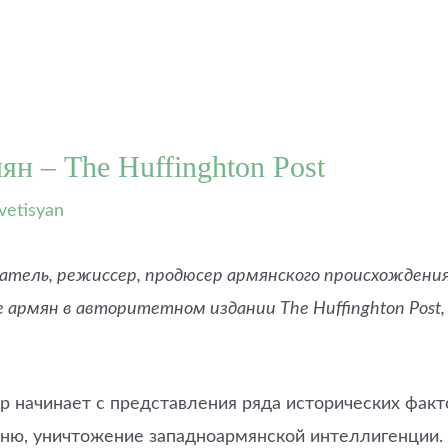
н – The Huffinghton Post
vetisyan
атель, режиссер, продюсер армянского происхожден
е армян в авторитетном издании The Huffinghton Pos
р начинает с представления ряда исторических фак
ню, уничтожение западноармянской интеллигенции.