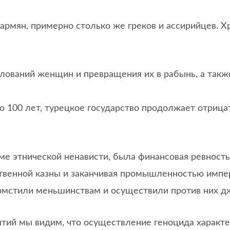
армян, примерно столько же греков и ассирийцев. Хр
илований женщин и превращения их в рабынь, а так
ло 100 лет, турецкое государство продолжает отриц
роме этнической ненависти, была финансовая ревнос
рственной казны и заканчивая промышленностью импе
омстили меньшинствам и осуществили против них джи
ытий мы видим, что осуществление геноцида характе