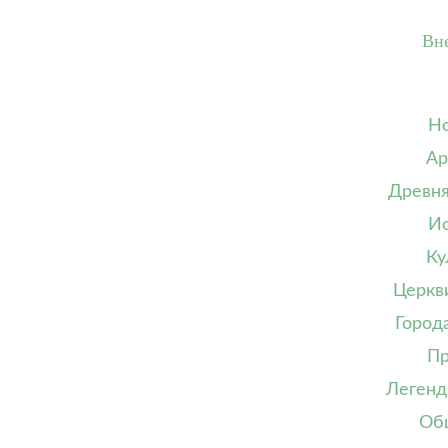
Вн
Но
Ар
Древня
Ис
Ку
Церкв
Город
Пр
Легенд
Об