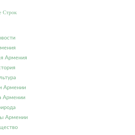
е Строк
вости
мения
я Армения
тория
льтура
и Армении
а Армении
ирода
ы Армении
щество