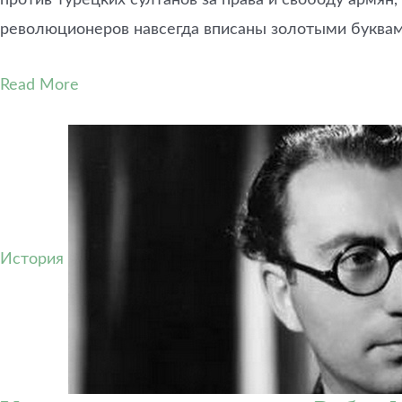
против турецких султанов за права и свободу армян
революционеров навсегда вписаны золотыми буквам
Read More
История