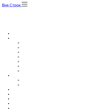
Skip
Вне Строк
to
content