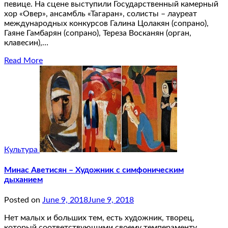
певице. На сцене выступили Государственный камерный
хор «Овер», ансамбль «Тагаран», солисты – лауреат
международных конкурсов Галина Цолакян (сопрано),
Гаяне Гамбарян (сопрано), Тереза Восканян (орган,
клавесин),…
Read More
Культура
Минас Аветисян – Художник с симфоническим
дыханием
Posted on
June 9, 2018
June 9, 2018
Нет малых и больших тем, есть художник, творец,
который соответствующими своему темпераменту,