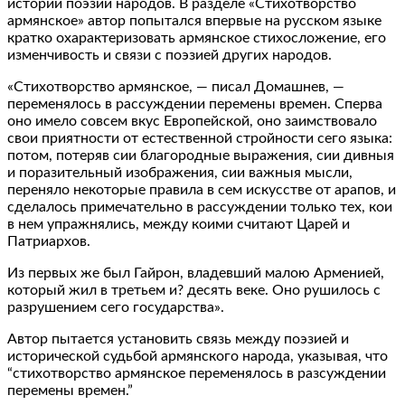
истории поэзии народов. В разделе «Стихотворство
армянское» автор попытался впервые на русском языке
кратко охарактеризовать армянское стихосложение, его
изменчивость и связи с поэзией других народов.
«Стихотворство армянское, — писал Домашнев, —
переменялось в рассуждении перемены времен. Сперва
оно имело совсем вкус Европейской, оно заимствовало
свои приятности от естественной стройности сего языка:
потом, потеряв сии благородные выражения, сии дивныя
и поразительный изображения, сии важныя мысли,
переняло некоторые правила в сем искусстве от арапов, и
сделалось примечательно в рассуждении только тех, кои
в нем упражнялись, между коими считают Царей и
Патриархов.
Из первых же был Гайрон, владевший малою Арменией,
который жил в третьем и? десять веке. Оно рушилось с
разрушением сего государства».
Автор пытается установить связь между поэзией и
исторической судьбой армянского народа, указывая, что
“стихотворство армянское переменялось в разсуждении
перемены времен.”