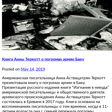
Книга Анны Теркотт о погромах армян Баку
Posted on
May 14, 2019
Американская писательница Анна Аствацатрян-Теркотт
презентовала книгу о погромах армян в Баку.
Презентация русского издания книги “Изгнание в никуда”
американской писательницы и общественного деятеля
армянского происхождения Анны Аствацатрян-Теркотт
состоялась в Ереване в 2017 году. Книга основана на
воспоминаниях писательницы о том времени, когда в 11-
летнем возрасте она с семьей пережила погромы…