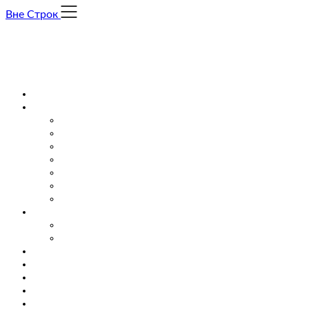
Skip
Вне Строк
to
content