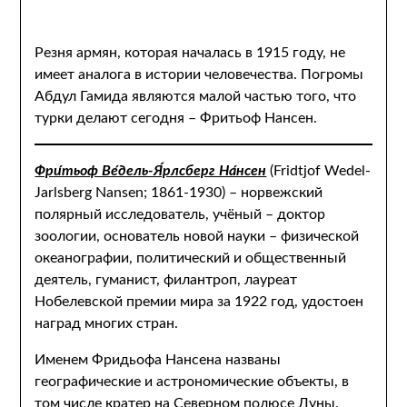
Резня армян, которая началась в 1915 году, не
имеет аналога в истории человечества. Погромы
Абдул Гамида являются малой частью того, что
турки делают сегодня – Фритьоф Нансен.
Фри́тьоф Ве́дель-Я́рлсберг На́нсен
(Fridtjof Wedel-
Jarlsberg Nansen; 1861-1930) – норвежский
полярный исследователь, учёный – доктор
зоологии, основатель новой науки – физической
океанографии, политический и общественный
деятель, гуманист, филантроп, лауреат
Нобелевской премии мира за 1922 год, удостоен
наград многих стран.
Именем Фридьофа Нансена названы
географические и астрономические объекты, в
том числе кратер на Северном полюсе Луны.