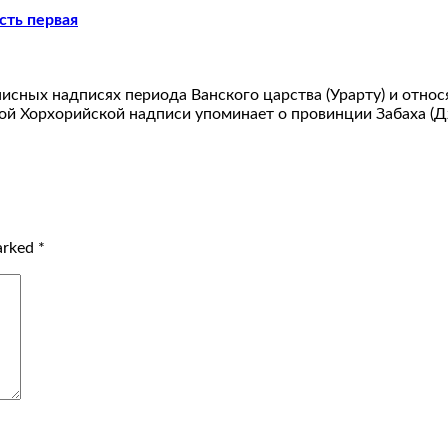
сть первая
ных надписях периода Ванского царства (Урарту) и относятс
енитой Хорхорийской надписи упоминает о провинции Забаха 
marked
*