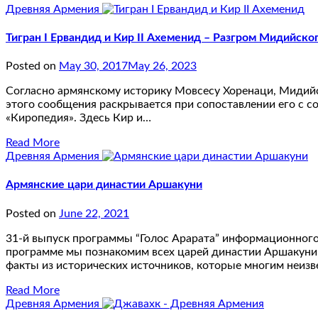
Древняя Армения
Тигран I Ервандид и Кир II Ахеменид – Разгром Мидийско
Posted on
May 30, 2017
May 26, 2023
Согласно армянскому историку Мовсесу Хоренаци, Мидийс
этого сообщения раскрывается при сопоставлении его с со
«Киропедия». Здесь Кир и…
Read More
Древняя Армения
Армянские цари династии Аршакуни
Posted on
June 22, 2021
31-й выпуск программы “Голос Арарата” информационного 
программе мы познакомим всех царей династии Аршакуни
факты из исторических источников, которые многим неизв
Read More
Древняя Армения