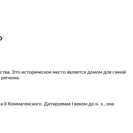
о
ства. Это историческое место является домом для самой
 региона.
I Коммагенского. Датируемая I веком до н. э., она