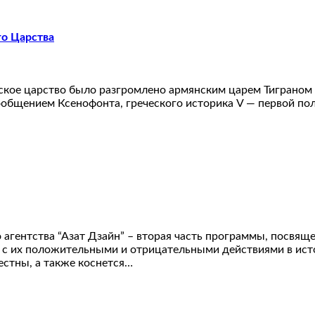
го Царства
кое царство было разгромлено армянским царем Тиграном в
общением Ксенофонта, греческого историка V — первой полов
агентства “Азат Дзайн” – вторая часть программы, посвящ
 с их положительными и отрицательными действиями в ист
естны, а также коснется…