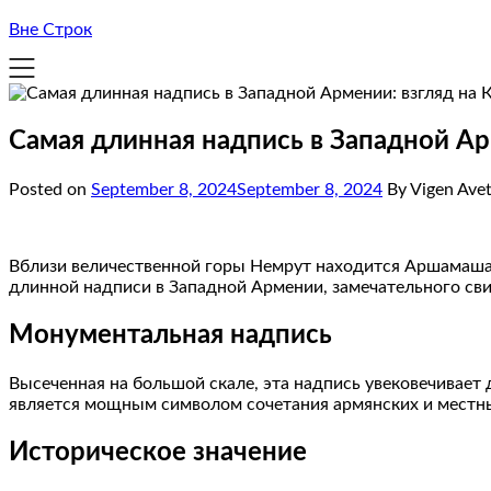
Вне Строк
Самая длинная надпись в Западной Ар
Posted on
September 8, 2024
September 8, 2024
By Vigen Ave
Вблизи величественной горы Немрут находится Аршамашат
длинной надписи в Западной Армении, замечательного сви
Монументальная надпись
Высеченная на большой скале, эта надпись увековечивает 
является мощным символом сочетания армянских и местн
Историческое значение