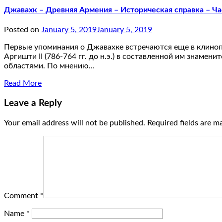
Джавахк – Древняя Армения – Историческая справка – Ча
Posted on
January 5, 2019
January 5, 2019
Первые упоминания о Джавахке встречаются еще в клинопис
Аргишти II (786-764 гг. до н.э.) в составленной им знам
областями. По мнению…
Read More
Leave a Reply
Your email address will not be published.
Required fields are 
Comment
*
Name
*