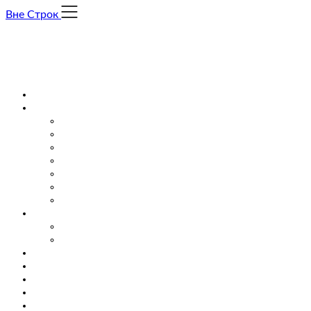
Skip
Вне Строк
to
content