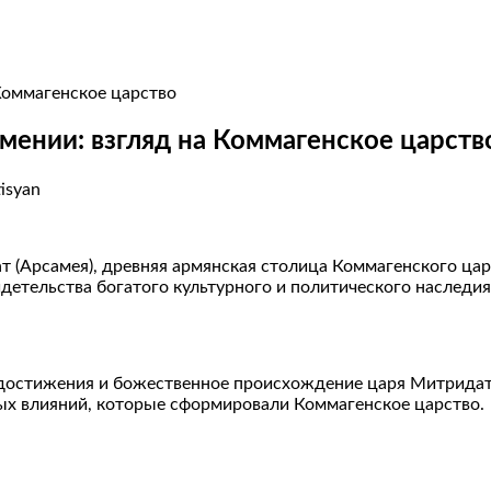
мении: взгляд на Коммагенское царств
tisyan
 (Арсамея), древняя армянская столица Коммагенского цар
детельства богатого культурного и политического наследия
достижения и божественное происхождение царя Митридата I
ых влияний, которые сформировали Коммагенское царство.