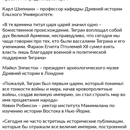
Карл Шипманн – профессор кафедры Древней истории
Ельского Университете.
«В те времена титул царя царей значил одно –
божественное происхождение. Тигран воплощал собой
дух Великой Армении, несправедливо, что сегодня мы
чаще говорим про тех, кто были вассалами Тиграна и его
учениками. Фараон Египта Птолемей XII сумел взять
власть лишь благодаря военной и политической
поддержке Тиграна»
Майкл Элпистон – президент археологического музея
Древней истории в Лондоне
«Пожалуй, Тигран был первым царем, который понимал
все тонкости войны и мира, начав кровопролитные
войны, создав великую империю, он стал строить мир во
имя процветания народа»
Кевин Робинсон – ректор института Макимилана по
изучению истории Востока в Нью-Йорке.
«Сегодня не часто встретишь исторические публикации,
которые бы отражали все величие империи, построенной