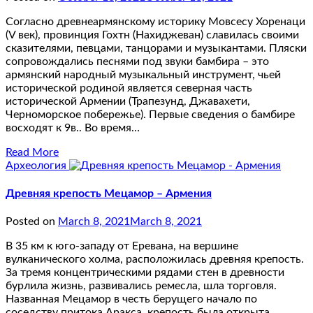
Согласно древнеармянскому историку Мовсесу Хоренаци
(V век), провинция Гохтн (Нахиджеван) славилась своими
сказителями, певцами, танцорами и музыкантами. Пляски
сопровождались песнями под звуки бамбира – это
армянский народный музыкальный инструмент, чьей
исторической родиной является северная часть
исторической Армении (Трапезунд, Джавахети,
Черноморское побережье). Первые сведения о бамбире
восходят к 9в.. Во время…
Read More
Археология
Древняя крепость Мецамор – Армения
Posted on
March 8, 2021
March 8, 2021
В 35 км к юго-западу от Еревана, на вершине
вулканического холма, расположилась древняя крепость.
За тремя концентрическими рядами стен в древности
бурлила жизнь, развивались ремесла, шла торговля.
Названная Мецамор в честь берущего начало по
соседству притока Аракса, крепость была открыта