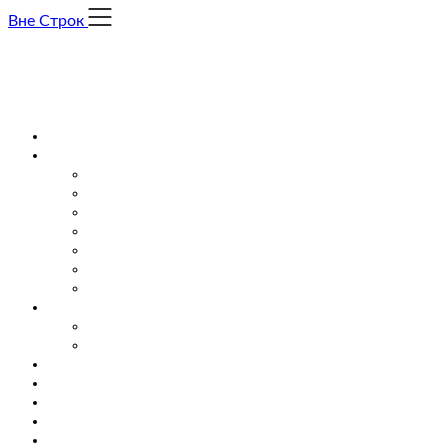
Skip
Вне Строк
to
content