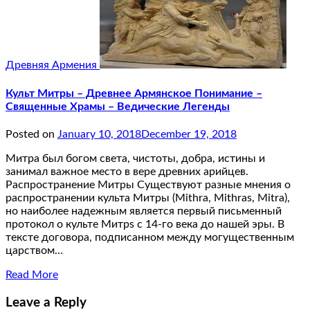
Древняя Армения
Культ Митры – Древнее Армянское Понимание –
Священные Храмы – Ведические Легенды
Posted on
January 10, 2018
December 19, 2018
Митра был богом света, чистоты, добра, истины и
занимал важное место в вере древних арийцев.
Распространение Митры Существуют разные мнения о
распространении культа Митры (Mithra, Mithras, Mitra),
но наиболее надежным является первый письменный
протокол о культе Митрs с 14-го века до нашей эры. В
тексте договора, подписанном между могущественным
царством…
Read More
Leave a Reply