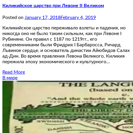
Киликийское царство при Левоне II Великом
Posted on
January 17, 2018
February 4, 2019
Киликийское царство переживало взлеты и падения, но
никогда оно не было таким сильным, как при Левоне I
Рубиняне. Он правил с 1187 по 1219гг., его
современниками были Фридрих I Барбаросса, Ричард
Львиное сердце, и основатель династии Айюбидов Салах
ад-Дин. Во время правления Левона Великого, Киликия
пережила эпоху экономического и культурного…
Read More
В мире