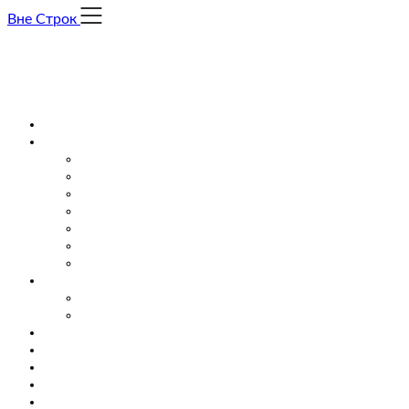
Skip
Вне Строк
to
content