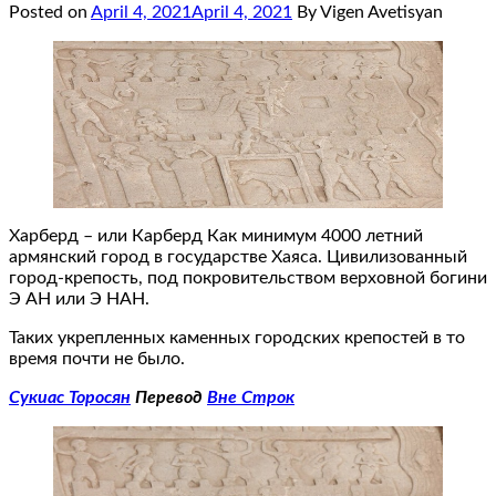
Posted on
April 4, 2021
April 4, 2021
By Vigen Avetisyan
Харберд – или Карберд Как минимум 4000 летний
армянский город в государстве Хаяса. Цивилизованный
город-крепость, под покровительством верховной богини
Э АН или Э НАН.
Таких укрепленных каменных городских крепостей в то
время почти не было.
Сукиас Торосян
Перевод
Вне Строк