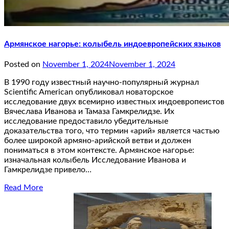
Армянское нагорье: колыбель индоевропейских языков
Posted on
November 1, 2024
November 1, 2024
В 1990 году известный научно-популярный журнал
Scientific American опубликовал новаторское
исследование двух всемирно известных индоевропеистов
Вячеслава Иванова и Тамаза Гамкрелидзе. Их
исследование предоставило убедительные
доказательства того, что термин «арий» является частью
более широкой армяно-арийской ветви и должен
пониматься в этом контексте. Армянское нагорье:
изначальная колыбель Исследование Иванова и
Гамкрелидзе привело…
Read More