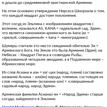
и дошла до средневековой христианской Армении.
На этом основано утверждение Нерсеса Шнорхали о том,
что каждый квадрат достоин поклонения.
Этот сосуд из Эльпина с изображением квадратов с
волнами, назывался AS. KANA = «идеальный сад, Эдем»,
что является синонимом армянского as-kana (as =
«зрелый, совершенный» + kana = «виноградник»).
Шумеры считали это место священной обителью Эа =
Армянского Бога. На Земле это была Армения (Эдем), на
Небесах – Квадрат Пегаса в созвездии Рыбы,
образованный четырьмя звездами, а в Подземном мире –
Абрикосовое море.
Из слов Аскана и азн = азг-цех (народ, племя) составлено
название Аскана – азн(ян) народа, племени, состоящее из
слов «народ, племя» (асканана-азн) = «совершенный
садовый народ, народ Эдема».
Армянская фамилия Асканаз-ян = «Народ Эдема» старше
сосуда, найденного в Эльпине.