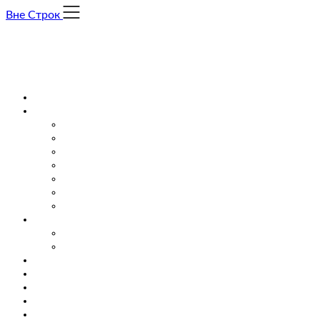
Skip
Вне Строк
to
content