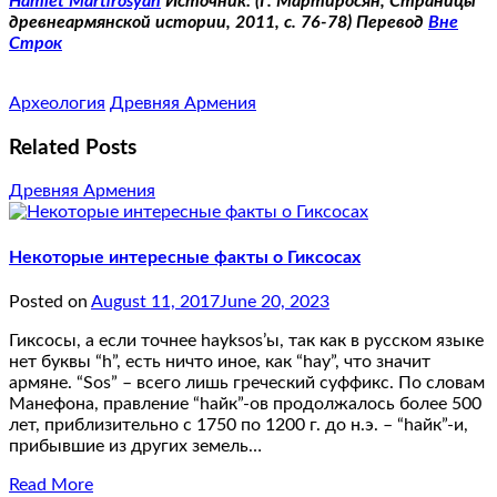
Hamlet Martirosyan
Источник: (Г. Мартиросян, Страницы
древнеармянской истории, 2011, с. 76-78) Перевод
Вне
Строк
Археология
Древняя Армения
Related Posts
Древняя Армения
Некоторые интересные факты о Гиксосах
Posted on
August 11, 2017
June 20, 2023
Гиксосы, а если точнее hayksos’ы, так как в русском языке
нет буквы “h”, есть ничто иное, как “hay”, что значит
армяне. “Sos” – всего лишь греческий суффикс. По словам
Манефона, правление “hайк”-ов продолжалось более 500
лет, приблизительно с 1750 по 1200 г. до н.э. – “hайк”-и,
прибывшие из других земель…
Read More