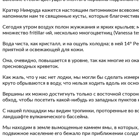
Кратер Нимруда кажется настоящим питомником всевозмо
напомнили нам те священные кусты, которые благочести
Сегодня утром воздух полон жужжания и ярких крыльев; 
множество fritillar-ий, несколько многоцветниц (Vanessa te
Вода чиста, как кристалл, и на ощупь холодна; в ней 14° Р
приятной и освежающей для кожи.
Она, очевидно, повышается в уровне, так как многие из о
пресноводных креветок.
Как жаль, что у нас нет лодки, мы могли бы сделать измер
круто обрываются в воду, что нельзя ходить вдоль их осно
Вершины их можно достигнуть только с восточной сторон
обход, чтобы посетить какой-нибудь из западных пунктов 
С нашей площадки мы видим тропинки, проторенные во все
ландшафте вулканического бассейна.
Мы находим в земле вымощенные камнем ямы, в которых, о
подвижное население его бежало при приближении солдат