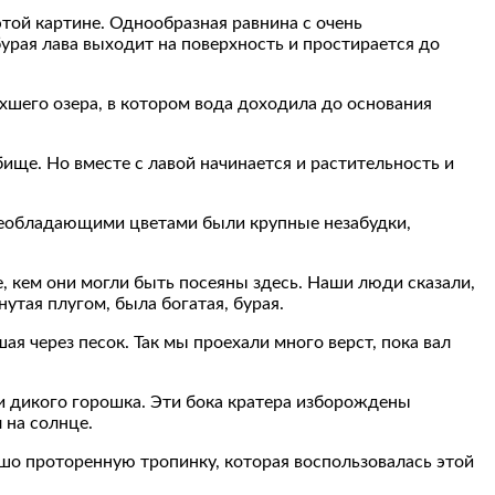
той картине. Однообразная равнина с очень
урая лава выходит на поверхность и простирается до
охшего озера, в котором вода доходила до основания
ще. Но вместе с лавой начинается и растительность и
 Преобладающими цветами были крупные незабудки,
, кем они могли быть посеяны здесь. Наши люди сказали,
утая плугом, была богатая, бурая.
я через песок. Так мы проехали много верст, пока вал
ми дикого горошка. Эти бока кратера изборождены
 на солнце.
ошо проторенную тропинку, которая воспользовалась этой