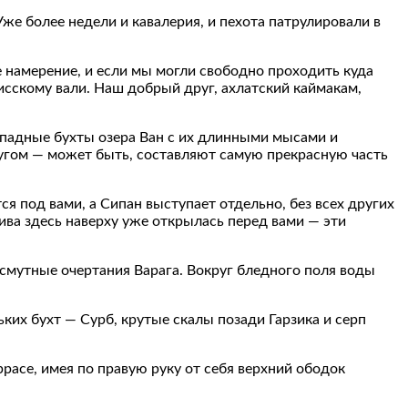
Уже более недели и кавалерия, и пехота патрулировали в
 намерение, и если мы могли свободно проходить куда
исскому вали. Наш добрый друг, ахлатский каймакам,
ападные бухты озера Ван с их длинными мысами и
угом — может быть, составляют самую прекрасную часть
я под вами, а Сипан выступает отдельно, без всех других
ива здесь наверху уже открылась перед вами — эти
 смутные очертания Варага. Вокруг бледного поля воды
их бухт — Сурб, крутые скалы позади Гарзика и серп
ррасе, имея по правую руку от себя верхний ободок