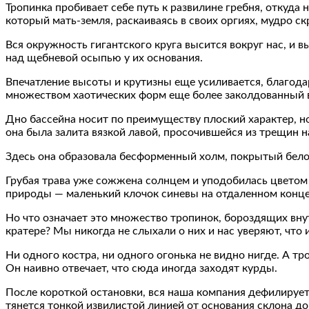
Тропинка пробивает себе путь к развилине гребня, откуда 
который мать-земля, раскаиваясь в своих оргиях, мудро ск
Вся окружность гигантского круга высится вокруг нас, 
над щебневой осыпью у их основания.
Впечатление высоты и крутизны еще усиливается, благода
множеством хаотических форм еще более заколдованный 
Дно бассейна носит по преимуществу плоский характер, н
она была залита вязкой лавой, просочившейся из трещин н
Здесь она образовала бесформенный холм, покрытый бело
Грубая трава уже сожжена солнцем и уподобилась цветом 
природы — маленький клочок синевы на отдаленном конце е
Но что означает это множество тропинок, бороздящих вну
кратере? Мы никогда не слыхали о них и нас уверяют, что и
Ни одного костра, ни одного огонька не видно нигде. А т
Он наивно отвечает, что сюда иногда заходят курды.
После короткой остановки, вся наша компания дефилирует 
тянется тонкой извилистой линией от основания склона 