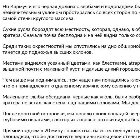
Но Кармуч и его черная долина с вербами и водопадами б
незначительным уклоном простиралась со всех сторон по н
самой стены круглого массива.
Сухие русла бороздят всю местность, которая, однако, в 
кратера. Сначала почва бесплодна и на ней видна только 
Среди таких окрестностей мы спустились на дно обширной
тянется до подножья высших склонов.
Местами виднелся усеянный цветами, как блестками, atra
вышиной почти с маленький куст, и дальше дикий горошек
Чем выше мы поднимались, тем чаще нам попадались клочк
что он принадлежит отдаленному армянскому селению у под
Маленькие глыбы обсидиана, черные как уголь, были разбр
кратера не встал, как стена, над нашими головами. Мы до
После короткой остановки, мы повели своих лошадей ввер
глубокими оврагами, в которых лавовые потоки видны были
Прямой подъем в 20 минут привел нас на естественную те
площадкой, чтобы достигнуть вершины кольцевой стены к