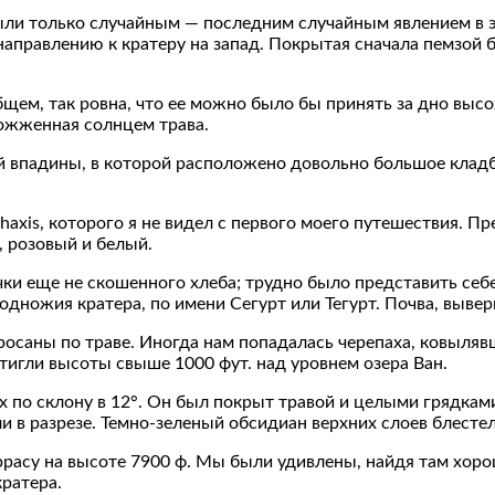
ыли только случайным — последним случайным явлением в э
аправлению к кратеру на запад. Покрытая сначала пемзой б
общем, так ровна, что ее можно было бы принять за дно выс
сожженная солнцем трава.
 впадины, в которой расположено довольно большое кладби
phaxis, которого я не видел с первого моего путешествия.
, розовый и белый.
и еще не скошенного хлеба; трудно было представить себе
ножия кратера, по имени Сегурт или Тегурт. Почва, выверн
осаны по траве. Иногда нам попадалась черепаха, ковылявша
стигли высоты свыше 1000 фут. над уровнем озера Ван.
х по склону в 12°. Он был покрыт травой и целыми грядка
 в разрезе. Темно-зеленый обсидиан верхних слоев блестел
ррасу на высоте 7900 ф. Мы были удивлены, найдя там хор
ратера.