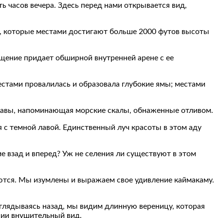
ть часов вечера. Здесь перед нами открывается вид,
и, которые местами достигают больше 2000 футов высоты
щение придает обширной внутренней арене с ее
естами провалилась и образовала глубокие ямы; местами
 лавы, напоминающая морские скалы, обнаженные отливом.
 с темной лавой. Единственный луч красоты в этом аду
 взад и вперед? Уж не селения ли существуют в этом
уются. Мы изумлены и выражаем свое удивление каймакаму.
Оглядываясь назад, мы видим длинную вереницу, которая
сии внушительный вид.