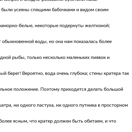
ы были усеяны спящими бабочками и видом своим
раморно-белые, некоторые подернуты желтизной;
 от обыкновенной воды, но она нам показалась более
одной рыбы, только несколько маленьких пиявок и
й берег! Вероятно, вода очень глубока; стены кратера так
альное положение. Поэтому приходится делать большой
тра, ни одного пастуха, ни одного путника в просторном
более ясным, что кратер должен быть обитаем, и что