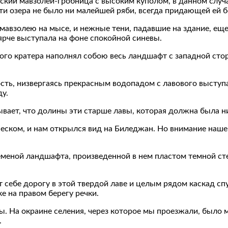
кий мавзолей-гробница с высоким куполом, в данном случае
и озера не было ни малейшей ряби, всегда придающей ей бо
 мавзолею на мысе, и нежные тени, падавшие на здание, ещ
ярче выступала на фоне спокойной синевы.
ого кратера наполнял собою весь ландшафт с западной стор
сть, низвергаясь прекрасным водопадом с лавового выступа.
у.
вает, что долины эти старше лавы, которая должна была ни
песком, и нам открылся вид на Биледжан. Но внимание на
меной ландшафта, произведенной в нем пластом темной сте
т себе дорогу в этой твердой лаве и целым рядом каскад сп
е на правом берегу речки.
ры. На окраине селения, через которое мы проезжали, было
.