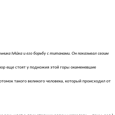
льника hАйка и его борьбу с титанами. Он показывал своим
х пор еще стоят у подножия этой горы окаменевшие
потомок такого великого человека, который происходил от