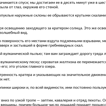
начинается спуск; мы достигаем ее в десять минут уже в шес
рыла от глаз, окружив его стеной.
и выпуклые наружные склоны ее обрываются крутыми скалам
ря освещению заходящего за кратером солнца. Это же осве
волшебный вид.
о поверхность его местами вздута подземными взрывами, м
аверх и застывшей в форме гребневидных скал.
й вулканической пылью; там вам заграждает дорогу гряда
вулканическому песку; сероватая желтизна ее перемежается
го; это уголок главного озера.
тренность кратера и указывающих на значительное движение
х нет.
ропинки широки и, по всей видимости, ими постоянно польз
вниз по узкой тропе — заптии, кавалерия и отряд пехоты. 
до вершины, причем большое число лошадей придает процес