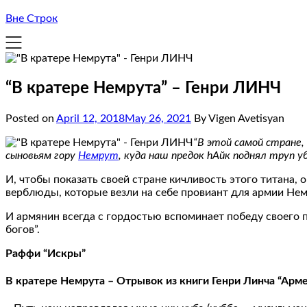
Вне Строк
“В кратере Немрута” – Генри ЛИНЧ
Posted on
April 12, 2018
May 26, 2021
By Vigen Avetisyan
“В этой самой стране,
сыновьям гору
Немрут
, куда наш предок hАйк поднял труп 
И, чтобы показать своей стране кичливость этого титана, 
верблюды, которые везли на себе провиант для армии Нем
И армянин всегда с гордостью вспоминает победу своего п
богов”.
Раффи “Искры”
В кратере Немрута – Отрывок из книги Генри Линча “Арм