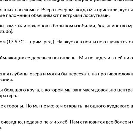
жных насекомых. Вчера вечером, когда мы приехали, куст
вые паломники обвешивают пестрыми лоскутками.
мы заметили махаонов в большом изобилии, большинство м
studo).
еом (17,5 °С — прим. ред.). На вкус она почти не отличается
каймляющих ее деревьев потоплены. Мы не видели в ней ни 
ения глубины озера и могли бы переехать на противоположны
вания.
ы большого круга, в котором мы занимаем довольно центр
кратера.
 стороны. Но мы не можем открыть ни одного курдского ша
чевидно, недавно пекли хлеб. Нам становится все более и 
.