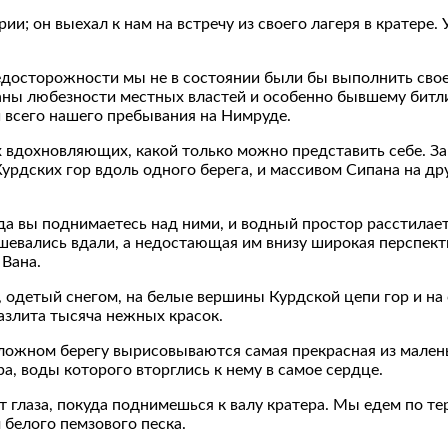
и; он выехал к нам на встречу из своего лагеря в кратере. 
едосторожности мы не в состоянии были бы выполнить свое
язаны любезности местных властей и особенно бывшему битл
 всего нашего пребывания на Нимруде.
х вдохновляющих, какой только можно представить себе. З
рдских гор вдоль одного берега, и массивом Сипана на др
а вы поднимаетесь над ними, и водный простор расстилаетс
шевались вдали, а недостающая им внизу широкая перспект
 Вана.
, одетый снегом, на белые вершины Курдской цепи гор и на
азлита тысяча нежных красок.
ожном берегу вырисовываются самая прекрасная из маленьк
, воды которого вторглись к нему в самое сердце.
т глаза, покуда поднимешься к валу кратера. Мы едем по те
 белого пемзового песка.