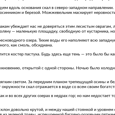
ем вдоль основания скал в северо-западном направлении. 
х осинником и березой. Можжевельник маскирует неровности
акам убеждает нас не доверяться этим лесистым оврагам, 
 поляну — маленькую площадку, свободную от кустарника, 
ресноводного озера. Тихие воды его наполняют всю западн
ного, как смоль, обсидиана.
тся костер пастуха. Будь здесь еще тень — это было бы ка
обыкновению, открытой с одной стороны. Ночью было холодн
ягким светом. За передним планом трепещущей осины и бе
окружности скал отражается в воде со всем своим богатст
как и во всех других озерах в недрах гор; но нам недостает
склон довольно крутой, и между нашей стоянкой и уровнем о
 из зеленой травы, испещренной багряно-розовыми пятнам