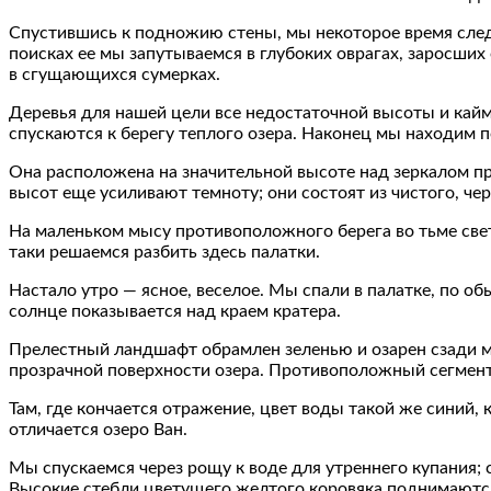
Спустившись к подножию стены, мы некоторое время следу
поисках ее мы запутываемся в глубоких оврагах, заросши
в сгущающихся сумерках.
Деревья для нашей цели все недостаточной высоты и кайм
спускаются к берегу теплого озера. Наконец мы находим
Она расположена на значительной высоте над зеркалом п
высот еще усиливают темноту; они состоят из чистого, чер
На маленьком мысу противоположного берега во тьме свети
таки решаемся разбить здесь палатки.
Настало утро — ясное, веселое. Мы спали в палатке, по 
солнце показывается над краем кратера.
Прелестный ландшафт обрамлен зеленью и озарен сзади м
прозрачной поверхности озера. Противоположный сегмент 
Там, где кончается отражение, цвет воды такой же синий, 
отличается озеро Ван.
Мы спускаемся через рощу к воде для утреннего купания; 
Высокие стебли цветущего желтого коровяка поднимаются