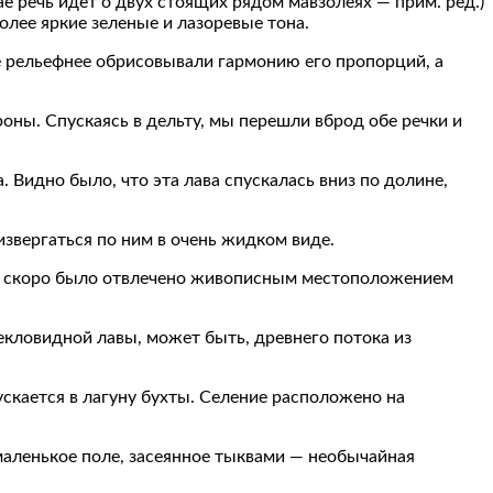
 речь идет о двух стоящих рядом мавзолеях — прим. ред.)
лее яркие зеленые и лазоревые тона.
е рельефнее обрисовывали гармонию его пропорций, а
оны. Спускаясь в дельту, мы перешли вброд обе речки и
 Видно было, что эта лава спускалась вниз по долине,
звергаться по ним в очень жидком виде.
ше скоро было отвлечено живописным местоположением
кловидной лавы, может быть, древнего потока из
ускается в лагуну бухты. Селение расположено на
 маленькое поле, засеянное тыквами — необычайная