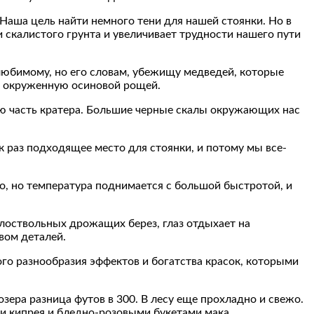
Наша цель найти немного тени для нашей стоянки. Но в
 скалистого грунта и увеличивает трудности нашего пути
любимому, но его словам, убежищу медведей, которые
но окруженную осиновой рощей.
ую часть кратера. Большие черные скалы окружающих нас
к раз подходящее место для стоянки, и потому мы все-
о, но температура поднимается с большой быстротой, и
лоствольных дрожащих берез, глаз отдыхает на
вом деталей.
 того разнообразия эффектов и богатства красок, которыми
зера разница футов в 300. В лесу еще прохладно и свежо.
и кипрея и бледно-розовыми букетами мака.