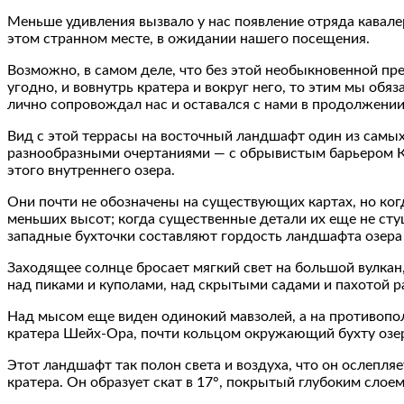
Меньше удивления вызвало у нас появление отряда кавалери
этом странном месте, в ожидании нашего посещения.
Возможно, в самом деле, что без этой необыкновенной пр
угодно, и вовнутрь кратера и вокруг него, то этим мы об
лично сопровождал нас и оставался с нами в продолжении
Вид с этой террасы на восточный ландшафт один из самы
разнообразными очертаниями — с обрывистым барьером Ку
этого внутреннего озера.
Они почти не обозначены на существующих картах, но когд
меньших высот; когда существенные детали их еще не сту
западные бухточки составляют гордость ландшафта озера
Заходящее солнце бросает мягкий свет на большой вулкан
над пиками и куполами, над скрытыми садами и пахотой р
Над мысом еще виден одинокий мавзолей, а на противопол
кратера Шейх-Ора, почти кольцом окружающий бухту озера
Этот ландшафт так полон света и воздуха, что он ослепляе
кратера. Он образует скат в 17°, покрытый глубоким слоем