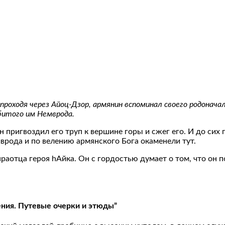
 проходя через Айоц-Дзор, армянин вспоминал своего родонача
убитого им Немврода.
он пригвоздил его труп к вершине горы и сжег его. И до си
врода и по велению армянского Бога окаменели тут.
раотца героя hАйка. Он с гордостью думает о том, что он 
ения. Путевые очерки и этюды”