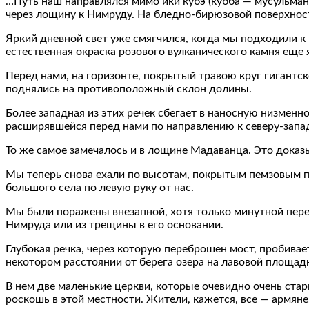
…Путь наш направлялся мимо ики кубэ (кубба — мусульманс
через лощину к Нимруду. На бледно-бирюзовой поверхност
Яркий дневной свет уже смягчился, когда мы подходили к
естественная окраска розового вулканического камня еще 
Перед нами, на горизонте, покрытый травою круг гигантск
поднялись на противоположный склон долины.
Более западная из этих речек сбегает в наносную низменно
расширявшейся перед нами по направлению к северу-запад
То же самое замечалось и в лощине Мадаванца. Это доказы
Мы теперь снова ехали по высотам, покрытым пемзовым 
большого села по левую руку от нас.
Мы были поражены внезапной, хотя только минутной пере
Нимруда или из трещины в его основании.
Глубокая речка, через которую переброшен мост, пробивае
некотором расстоянии от берега озера на лавовой площадк
В нем две маленькие церкви, которые очевидно очень ста
роскошь в этой местности. Жители, кажется, все — армяне