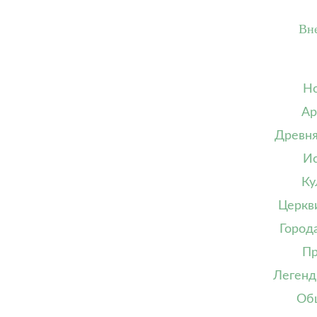
Вн
Но
Ар
Древня
Ис
Ку
Церкв
Город
Пр
Легенд
Об