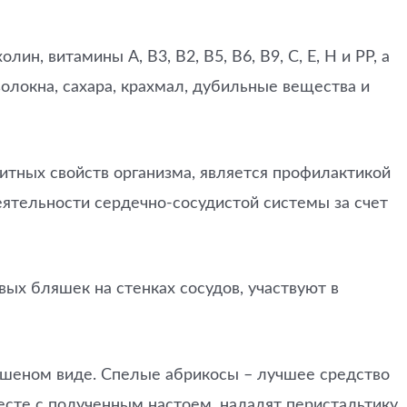
н, витамины А, В3, В2, В5, В6, В9, С, Е, Н и РР, а
олокна, сахара, крахмал, дубильные вещества и
итных свойств организма, является профилактикой
ятельности сердечно-сосудистой системы за счет
ых бляшек на стенках сосудов, участвуют в
сушеном виде. Спелые абрикосы – лучшее средство
месте с полученным настоем, наладят перистальтику