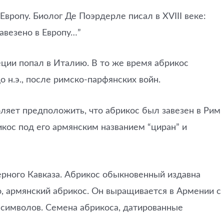
Европу. Биолог Де Поэрдерле писал в XVIII веке:
завезено в Европу…”
еции попал в Италию. В то же время абрикос
о н.э., после римско-парфянских войн.
оляет предположить, что абрикос был завезен в Рим
кос под его армянским названием “циран” и
ерного Кавказа. Абрикос обыкновенный издавна
, армянский абрикос. Он выращивается в Армении с
х символов. Семена абрикоса, датированные