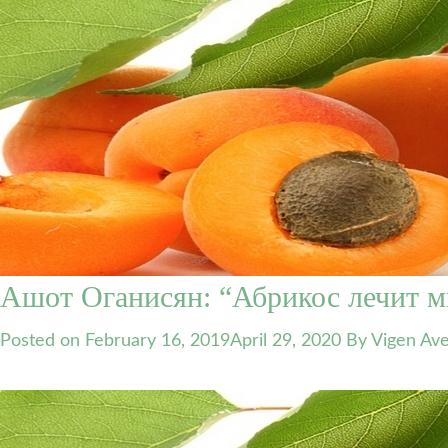
Ашот Оганисян: “Абрикос лечит м
Posted on
February 16, 2019
April 29, 2020
By Vigen Ave