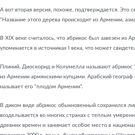
А вот вторая версия, похоже, подтверждается. Это с
“Название этого дерева происходит из Армении, ази
В XIX веке считалось, что абрикос был завезен из 
упоминается в источниках I века, что может свидете
Плиний, Диоскорид и Колумелла называют абрикос “а
из Армении армянскими купцами. Арабский географ И
называет его “плодом Армении”.
В диком виде абрикос обыкновенный сохранился лиш
возделывается во многих странах с теплым умеренн
древних времен и занимает особое место в национа