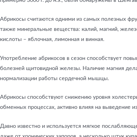
примерно 3000 г. до н.э., были обнаружены в Шенгав
Абрикосы считаются одними из самых полезных фруктов
также минеральные вещества: калий, магний, железо
кислоты – яблочная, лимонная и винная.
Употребление абрикосов в сезон способствует повы
болезней щитовидной железы. Наличие магния дела
нормализации работы сердечной мышцы.
Абрикосы способствуют снижению уровня холестерин
обменных процессах, активно влияя на выведение из
Давно известно и используется мягкое послабляюще
даже от хронических запоров, а несколько штук кур