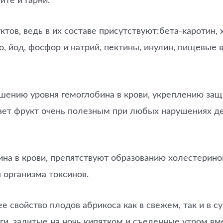
ите и Гарни.
, ведь в их составе присутствуют:бета-каротин, холи
, йод, фосфор и натрий, пектины, инулин, пищевые в
шению уровня гемоглобина в крови, укреплению защ
ет фрукт очень полезным при любых нарушениях де
а в крови, препятствуют образованию холестеринов
 организма токсинов.
е свойство плодов абрикоса как в свежем, так и в 
аги, залитые на ночь кипятком и съеденные утром в