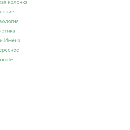
кая колонка
нение
еология
нетика
и Имена
ересное
onate