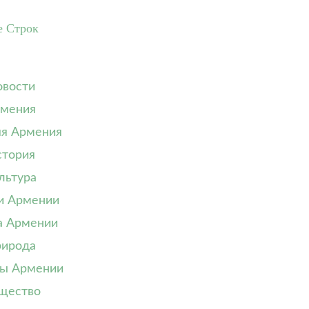
е Строк
вости
мения
я Армения
тория
льтура
и Армении
а Армении
ирода
ы Армении
щество