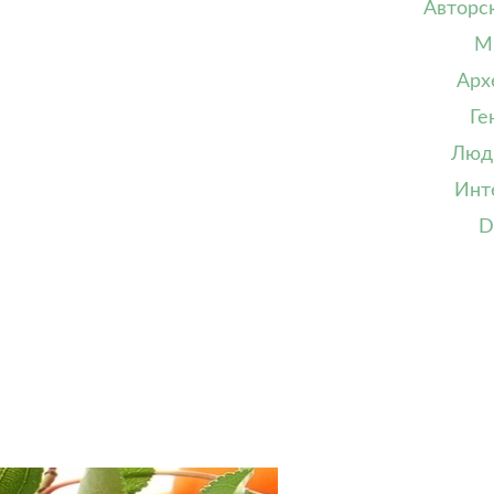
Авторс
М
Арх
Ге
Люд
Инт
D