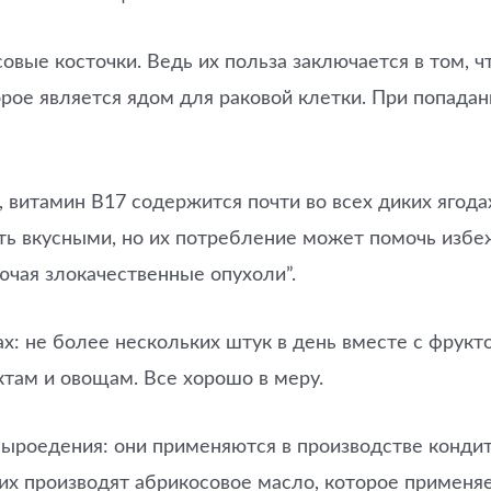
ые косточки. Ведь их польза заключается в том, ч
рое является ядом для раковой клетки. При попадани
, витамин В17 содержится почти во всех диких ягодах
ать вкусными, но их потребление может помочь избе
ючая злокачественные опухоли”.
х: не более нескольких штук в день вместе с фрукто
ктам и овощам. Все хорошо в меру.
сыроедения: они применяются в производстве кондит
 них производят абрикосовое масло, которое примен