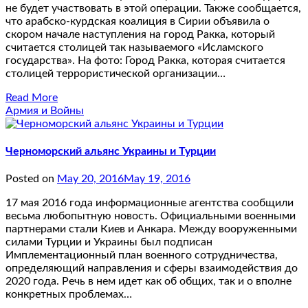
не будет участвовать в этой операции. Также сообщается,
что арабско-курдская коалиция в Сирии объявила о
скором начале наступления на город Ракка, который
считается столицей так называемого «Исламского
государства». На фото: Город Ракка, которая считается
столицей террористической организации…
Read More
Армия и Войны
Черноморский альянс Украины и Турции
Posted on
May 20, 2016
May 19, 2016
17 мая 2016 года информационные агентства сообщили
весьма любопытную новость. Официальными военными
партнерами стали Киев и Анкара. Между вооруженными
силами Турции и Украины был подписан
Имплементационный план военного сотрудничества,
определяющий направления и сферы взаимодействия до
2020 года. Речь в нем идет как об общих, так и о вполне
конкретных проблемах…