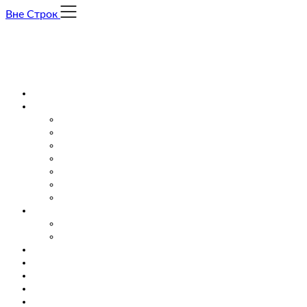
Skip
Вне Строк
to
content