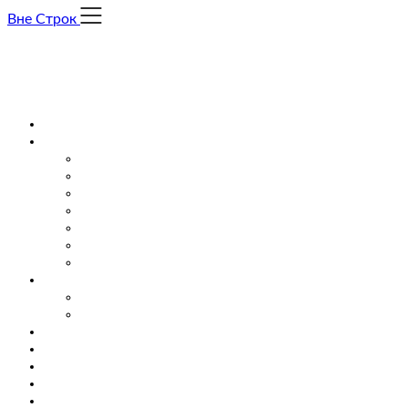
Skip
Вне Строк
to
content