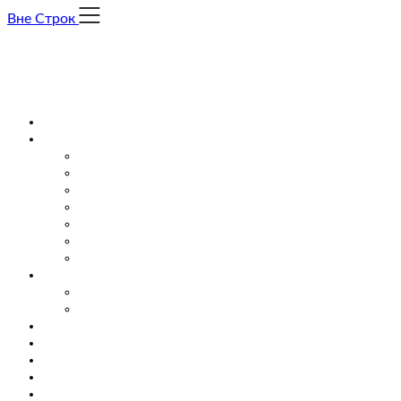
Skip
Вне Строк
to
content