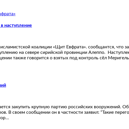
 в наступление
исламистской коалиции «Щит Евфрата». сообщантся, что за
плению на севере сирийской провинции Алеппо. Наступлен
нии также говорится о взятых под контроль сёл Меригель,
ний
ется закупить крупную партию российских вооружений. Об 
в. В своем сообщении он в частности заявил: “Такие перего
тор…