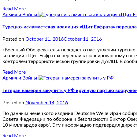
Read More
Армия и Войны
Турецко-исламистская коалиция «Щит Евфрата» перешла
Posted on
October 11, 2016
October 11, 2016
«Военный Обозреватель» передает о наступлении турецко-
коалиции «Щит Евфрата» перешли к форсированному насту
контролем террористической группировки ДАИШ. В сообще
Read More
Армия и Войны
Тегеран намерен закупить у РФ крупную партию вооруже
Posted on
November 14, 2016
По данным немецкого издания Deutsche Welle Иран собира
Совета Федерации по обороне и безопасности Виктор Озеро
10 миллиардов евро”. Эту информацию подтвердил дирек
Read More