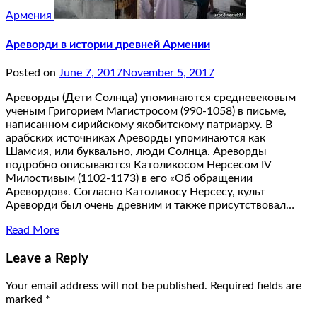
Армения
Ареворди в истории древней Армении
Posted on
June 7, 2017
November 5, 2017
Ареворды (Дети Солнца) упоминаются средневековым
ученым Григорием Магистросом (990-1058) в письме,
написанном сирийскому якобитскому патриарху. В
арабских источниках Ареворды упоминаются как
Шамсия, или буквально, люди Солнца. Ареворды
подробно описываются Католикосом Нерсесом IV
Милостивым (1102-1173) в его «Об обращении
Аревордов». Согласно Католикосу Нерсесу, культ
Ареворди был очень древним и также присутствовал…
Read More
Leave a Reply
Your email address will not be published.
Required fields are
marked
*