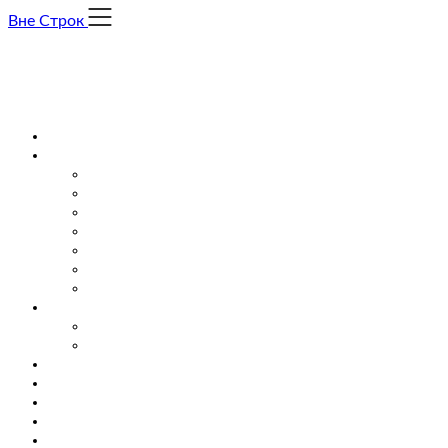
Skip
Вне Строк
to
content