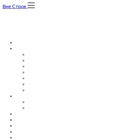
Skip
Вне Строк
to
content