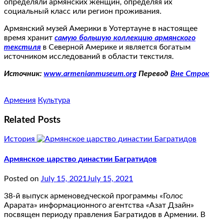
определяли армянских женщин, определяя их
социальный класс или регион проживания.
Армянский музей Америки в Уотертауне в настоящее
время хранит
самую большую коллекцию армянского
текстиля
в Северной Америке и является богатым
источником исследований в области текстиля.
Источник:
www.armenianmuseum.org
Перевод
Вне Строк
Армения
Культура
Related Posts
История
Армянское царство династии Багратидов
Posted on
July 15, 2021
July 15, 2021
38-й выпуск арменоведческой программы «Голос
Арарата» информационного агентства «Азат Дзайн»
посвящен периоду правления Багратидов в Армении. В