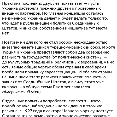
Практика последних двух лет показывает — пусть
Украина растеряла прежних друзей и проверенных
внешних партнёров. Но главная концепция осталась
неизменной: Украина делает и будет делать только то,
что идёт в русле внешней политики Соединённых
Штатов, и никакой собственной инициативе тут места
нет.
Поэтому ни для кого не стал особой неожиданностью
внезапно наметившийся турецко-украинский союз. И хотя
Турция и Украина представляют собой два совершенно
разных типа государства (от политической системы —
до культурных традиций и религиозных верований), у них
есть явные общие черты: обеим странам в своё время
пообещали приманку евроассоциации. И обе эти страны
на нынешнем этапе развития практически полностью
зависят от Соединённых Штатов, а в силу этого уже
включены в общую схему Pax Americana (
лат.
«Американский мир»
).
Отдельные попытки попробовать сколотить нечто
подобное уже наблюдались не так давно в этом же
регионе: с 1997 года в секторе Чёрного моря существует
Организация за демократию и экономическое развитие,