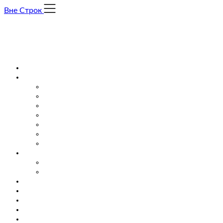
Skip
Вне Строк
to
content