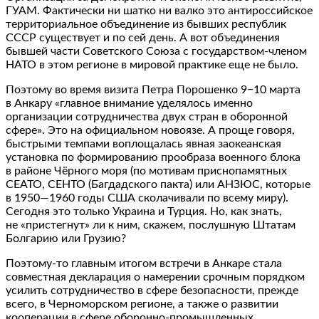
ГУАМ. Фактически ни шатко ни валко это антироссийское
территориальное объединение из бывших республик
СССР существует и по сей день. А вот объединения
бывшей части Советского Союза с государством-членом
НАТО в этом регионе в мировой практике еще не было.
Поэтому во время визита Петра Порошенко 9−10 марта
в Анкару «главное внимание уделялось именно
организации сотрудничества двух стран в оборонной
сфере». Это на официальном новоязе. А проще говоря,
быстрыми темпами воплощалась явная заокеанская
установка по формированию прообраза военного блока
в районе Чёрного моря (по мотивам приснопамятных
СЕАТО, СЕНТО (Багдадского пакта) или АНЗЮС, которые
в 1950—1960 годы США сколачивали по всему миру).
Сегодня это только Украина и Турция. Но, как знать,
не «пристегнут» ли к ним, скажем, послушную Штатам
Болгарию или Грузию?
Поэтому-то главным итогом встречи в Анкаре стала
совместная декларация о намерении срочным порядком
усилить сотрудничество в сфере безопасности, прежде
всего, в Черноморском регионе, а также о развитии
кооперации в сфере оборонно-промышленных