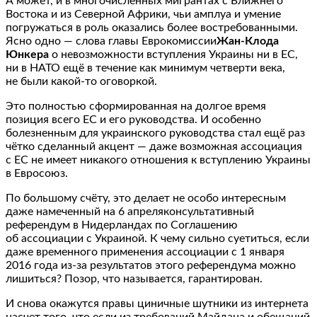
А может, и в многочисленных мигрантах с Ближнего
Востока и из Северной Африки, чьи амплуа и умение
погружаться в роль оказались более востребованными.
Ясно одно — слова главы Еврокомиссии
Жан-Клода
Юнкера
о невозможности вступления Украины ни в ЕС,
ни в НАТО ещё в течение как минимум четверти века,
не были какой-то оговоркой.
Это полностью сформированная на долгое время
позиция всего ЕС и его руководства. И особенно
болезненным для украинского руководства стал ещё раз
чётко сделанный акцент — даже возможная ассоциация
с ЕС не имеет никакого отношения к вступлению Украины
в Евросоюз.
По большому счёту, это делает не особо интересным
даже намеченный на 6 апреляконсультативный
референдум в Нидерландах по Соглашению
об ассоциации с Украиной. К чему сильно суетиться, если
даже временного применения ассоциации с 1 января
2016 года из-за результатов этого референдума можно
лишиться? Позор, что называется, гарантирован.
И снова окажутся правы циничные шутники из интернета
насчет того, что если из требований Майдана и обещаний