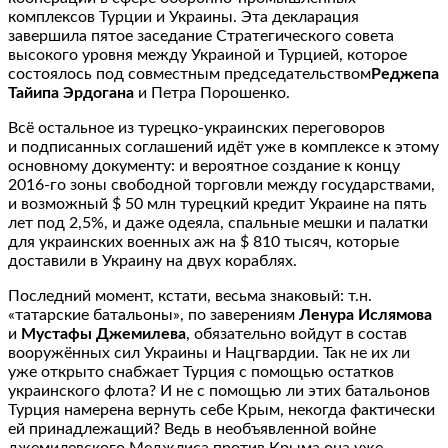
комплексов Турции и Украины. Эта декларация
завершила пятое заседание Стратегического совета
высокого уровня между Украиной и Турцией, которое
состоялось под совместным председательством
Реджепа
Тайипа Эрдогана
и Петра Порошенко.
Всё остальное из турецко-украинских переговоров
и подписанных соглашений идёт уже в комплексе к этому
основному документу: и вероятное создание к концу
2016-го зоны свободной торговли между государствами,
и возможный $ 50 млн турецкий кредит Украине на пять
лет под 2,5%, и даже одеяла, спальные мешки и палатки
для украинских военных аж на $ 810 тысяч, которые
доставили в Украину на двух кораблях.
Последний момент, кстати, весьма знаковый: т.н.
«татарские батальоны», по заверениям
Ленура Ислямова
и
Мустафы Джемилева
, обязательно войдут в состав
вооружённых сил Украины и Нацгвардии. Так не их ли
уже открыто снабжает Турция с помощью остатков
украинского флота? И не с помощью ли этих батальонов
Турция намерена вернуть себе Крым, некогда фактически
ей принадлежащий? Ведь в необъявленной войне
джемилевского Меджлиса против Крыма она уже