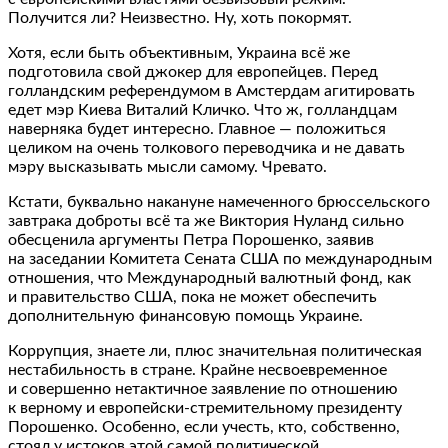
Получится ли? Неизвестно. Ну, хоть покормят.
Хотя, если быть объективным, Украина всё же
подготовила свой джокер для европейцев. Перед
голландским референдумом в Амстердам агитировать
едет мэр Киева Виталий Кличко. Что ж, голландцам
наверняка будет интересно. Главное — положиться
целиком на очень толкового переводчика и не давать
мэру высказывать мысли самому. Чревато.
Кстати, буквально накануне намеченного брюссельского
завтрака доброты всё та же Виктория Нуланд сильно
обесценила аргументы Петра Порошенко, заявив
на заседании Комитета Сената США по международным
отношения, что Международный валютный фонд, как
и правительство США, пока не может обеспечить
дополнительную финансовую помощь Украине.
Коррупция, знаете ли, плюс значительная политическая
нестабильность в стране. Крайне несвоевременное
и совершенно нетактичное заявление по отношению
к верному и европейски-стремительному президенту
Порошенко. Особенно, если учесть, кто, собственно,
стоял у истоков этой самой политической