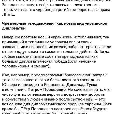
Запада вычеркнуть всё, что оказалось лохотроном,
то получится, что украинцы третий год борются за права
ЛГБТ…
Чрезмерные телодвижения как новый вид украинской
дипломатии
Наверное поэтому новый украинский истеблишмент, так
привыкший к тепличным условиям опеки своих
заокеанских и европейских хозяев, забавно теряется, если
от него ждут каких-то самостоятельных действий. Тогда
любые малозначимые события преподносятся как
большая дипломатическая победа (хотя неловкие
телодвижения и смешат).
Как, например, предполагаемый брюссельский завтрак
того самого жестокого и безжалостного господина
Юнкера и президента Евросовета
Дональда Туска
в компании с
Петром Порошенко
. Не хочется верить, что
чисто физиологическая версия о возрастании доброты
и сочувствия у людей именно после сытной еды — это
вся основа для дипломатического прорыва Украины. Хотя
вроде бы Пётр Порошенко настроен серьёзно обсудить
с европейскими властями безвизовый режим.