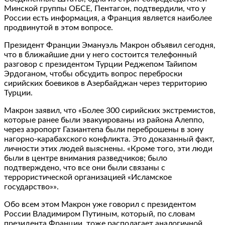
Минской группы ОБСЕ, Пентагон, подтвердили, что у
России есть информация, а Франция является наиболее
продвинутой в этом вопросе.
Президент Франции Эмануэль Макрон объявил сегодня,
что в ближайшие дни у него состоится телефонный
разговор с президентом Турции Реджепом Тайипом
Эрдоганом, чтобы обсудить вопрос переброски
сирийских боевиков в Азербайджан через территорию
Турции.
Макрон заявил, что «Более 300 сирийских экстремистов,
которые ранее были эвакуированы из района Алеппо,
через аэропорт Газиантепа были переброшены в зону
нагорно-карабахского конфликта. Это доказанный факт,
личности этих людей выяснены. «Кроме того, эти люди
были в центре внимания разведчиков; было
подтверждено, что все они были связаны с
террористической организацией «Исламское
государство»».
Обо всем этом Макрон уже говорил с президентом
России Владимиром Путиным, который, по словам
президента Франции, тоже располагает аналогичной