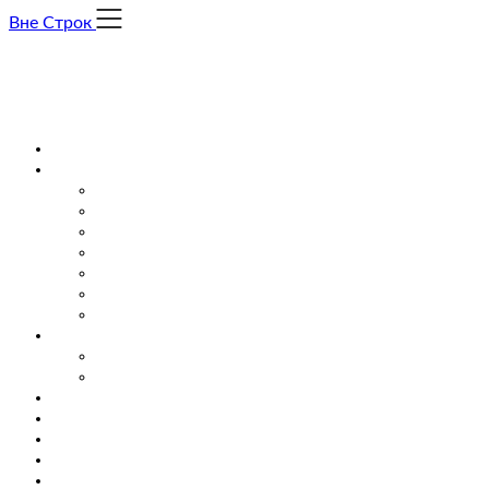
Skip
Вне Строк
to
content