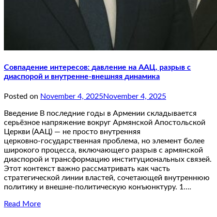
Совпадение интересов: давление на ААЦ, разрыв с
диаспорой и внутренне‑внешняя динамика
Posted on
November 4, 2025
November 4, 2025
Введение В последние годы в Армении складывается
серьёзное напряжение вокруг Армянской Апостольской
Церкви (ААЦ) — не просто внутренняя
церковно‑государственная проблема, но элемент более
широкого процесса, включающего разрыв с армянской
диаспорой и трансформацию институциональных связей.
Этот контекст важно рассматривать как часть
стратегической линии властей, сочетающей внутреннюю
политику и внешне‑политическую конъюнктуру. 1….
Read More