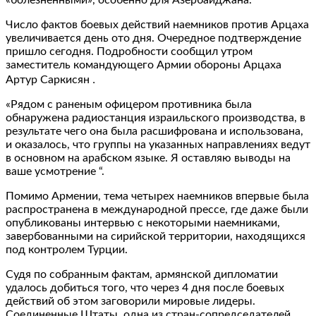
Число фактов боевых действий наемников против Арцаха
увеличивается день ото дня. Очередное подтверждение
пришло сегодня. Подробности сообщил утром
заместитель командующего Армии обороны Арцаха
Артур Саркисян ․
«Рядом с раненым офицером противника была
обнаружена радиостанция израильского производства, в
результате чего она была расшифрована и использована,
и оказалось, что группы на указанных направлениях ведут
в основном на арабском языке. Я оставляю выводы на
ваше усмотрение “.
Помимо Армении, тема четырех наемников впервые была
распространена в международной прессе, где даже были
опубликованы интервью с некоторыми наемниками,
завербованными на сирийской территории, находящихся
под контролем Турции.
Судя по собранным фактам, армянской дипломатии
удалось добиться того, что через 4 дня после боевых
действий об этом заговорили мировые лидеры.
Соединенные Штаты, одна из стран-сопредседателей