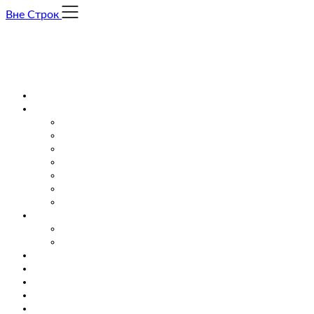
Skip
Вне Строк
to
content