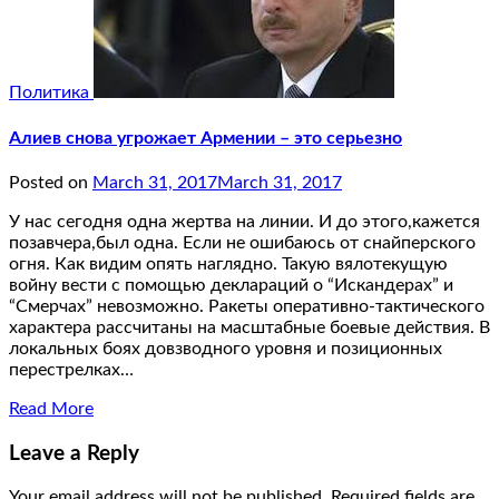
Политика
Алиев снова угрожает Армении – это серьезно
Posted on
March 31, 2017
March 31, 2017
У нас сегодня одна жертва на линии. И до этого,кажется
позавчера,был одна. Если не ошибаюсь от снайперского
огня. Как видим опять наглядно. Такую вялотекущую
войну вести с помощью деклараций о “Искандерах” и
“Смерчах” невозможно. Ракеты оперативно-тактического
характера рассчитаны на масштабные боевые действия. В
локальных боях довзводного уровня и позиционных
перестрелках…
Read More
Leave a Reply
Your email address will not be published.
Required fields are