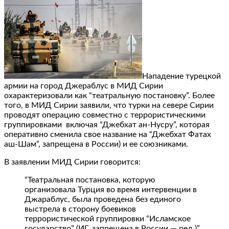
Нападение турецкой
армии на город Джераблус в МИД Сирии
охарактеризовали как “театральную постановку”. Более
того, в МИД Сирии заявили, что турки на севере Сирии
проводят операцию совместно с террористическими
группировками включая “Джебхат ан-Нусру”, которая
оперативно сменила свое название на “Джебхат Фатах
аш-Шам”, запрещена в России) и ее союзниками.
В заявлении МИД Сирии говорится:
“Театральная постановка, которую
организовала Турция во время интервенции в
Джараблус, была проведена без единого
выстрела в сторону боевиков
террористической группировки “Исламское
государство” (ИГ, запрещена в России — ред.)”.