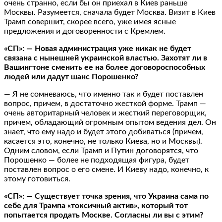
очень странно, если бы он приехал в Киев раньше
Москвы. Разумеется, сначала будет Москва. Визит в Киев
Трамп совершит, скорее всего, уже имея ясные
предложения и договоренности с Кремлем.
«СП»: — Новая администрация уже никак не будет
связана с нынешней украинской властью. Захотят ли в
Вашингтоне сменить ее на более договороспособных
людей или дадут шанс Порошенко?
— Я не сомневаюсь, что именно так и будет поставлен
вопрос, причем, в достаточно жесткой форме. Трамп —
очень авторитарный человек и жесткий переговорщик,
причем, обладающий огромным опытом ведения дел. Он
знает, что ему надо и будет этого добиваться (причем,
касается это, конечно, не только Киева, но и Москвы).
Одним словом, если Трамп и Путин договорятся, что
Порошенко — более не подходящая фигура, будет
поставлен вопрос о его смене. И Киеву надо, конечно, к
этому готовиться.
«СП»: — Существует точка зрения, что Украина сама по
себе для Трампа «токсичный актив», который тот
попытается продать Москве. Согласны ли вы с этим?