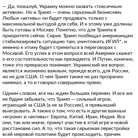
— Да, пожалуй, Украину можно назвать «токсичным
активом». Но и Трамп — очень серьезный бизнесмен.
Любые «активы» он будет продавать только с
максимальной выгодой для себя. И к этому уже должны
быть готовы в Москве. Понятно, что для Трампа в
приоритете сейчас Сирия. Трамп пообещал американцам
стабилизировать ситуацию там, уничтожить ИГИЛ*, и
именно к этому будет стремиться в переговорах с
Москвой. Его успех в этом вопросе всей Америке скажет
о его состоятельности как президента. И Путин, конечно,
тоже это прекрасно понимает. Украинский же вопрос
является жизненно важным, прежде всего, для России,
но не для США. О чем Трамп также не раз прозрачно
намекал, а то и говорил совершенно прямо.
Одним словом, все мы ждем больших перемен. И все же
не будем забывать, что Трамп — сильный игрок,
играющий за США (а не за Россию), и привыкший
выигрывать. А также о том, что есть и другие важные
«игроки» и «активы»: Европа, Китай, Иран, Индия. Все
они, так или иначе, примут участие в этой игре и новой
расстановке сил. А то, что такая серьезная перестройка
всей мировой политики будет происходить, причем