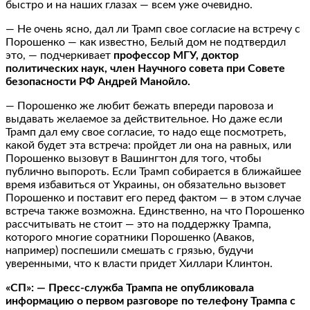
быстро и на наших глазах — всем уже очевидно.
— Не очень ясно, дал ли Трамп свое согласие на встречу с
Порошенко — как известно, Белый дом не подтвердил
это, — подчеркивает
профессор МГУ, доктор
политических наук, член Научного совета при Совете
безопасности РФ Андрей Манойло.
— Порошенко же любит бежать впереди паровоза и
выдавать желаемое за действительное. Но даже если
Трамп дал ему свое согласие, то надо еще посмотреть,
какой будет эта встреча: пройдет ли она на равных, или
Порошенко вызовут в Вашингтон для того, чтобы
публично выпороть. Если Трамп собирается в ближайшее
время избавиться от Украины, он обязательно вызовет
Порошенко и поставит его перед фактом — в этом случае
встреча также возможна. Единственно, на что Порошенко
рассчитывать не стоит — это на поддержку Трампа,
которого многие соратники Порошенко (Аваков,
например) поспешили смешать с грязью, будучи
уверенными, что к власти придет Хиллари Клинтон.
«СП»: — Пресс-служба Трампа не опубликовала
информацию о первом разговоре по телефону Трампа с