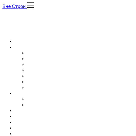
Skip
Вне Строк
to
content