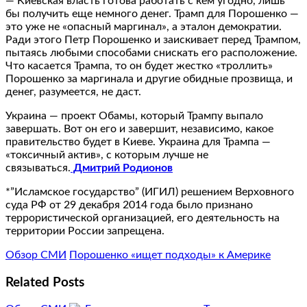
— Киевская власть готова работать с кем угодно, лишь
бы получить еще немного денег. Трамп для Порошенко —
это уже не «опасный маргинал», а эталон демократии.
Ради этого Петр Порошенко и заискивает перед Трампом,
пытаясь любыми способами снискать его расположение.
Что касается Трампа, то он будет жестко «троллить»
Порошенко за маргинала и другие обидные прозвища, и
денег, разумеется, не даст.
Украина — проект Обамы, который Трампу выпало
завершать. Вот он его и завершит, независимо, какое
правительство будет в Киеве. Украина для Трампа —
«токсичный актив», с которым лучше не
связываться.
Дмитрий Родионов
*”Исламское государство” (ИГИЛ) решением Верховного
суда РФ от 29 декабря 2014 года было признано
террористической организацией, его деятельность на
территории России запрещена.
Обзор СМИ
Порошенко «ищет подходы» к Америке
Related Posts