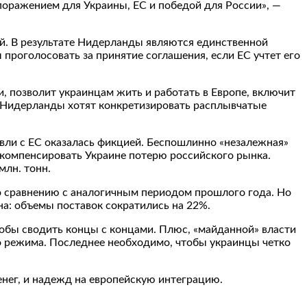
поражением для Украины, ЕС и победой для России», —
й. В результате Нидерланды являются единственной
проголосовать за принятие соглашения, если ЕС учтет его
и, позволит украинцам жить и работать в Европе, включит
я. Нидерланды хотят конкретизировать расплывчатые
овли с ЕС оказалась фикцией. Беспошлинно «незалежная»
 скомпенсировать Украине потерю российского рынка.
млн. тонн.
 по сравнению с аналогичным периодом прошлого года. Но
ина: объемы поставок сократились на 22%.
тобы сводить концы с концами. Плюс, «майданной» власти
о режима. Последнее необходимо, чтобы украинцы четко
енег, и надежд на европейскую интеграцию.