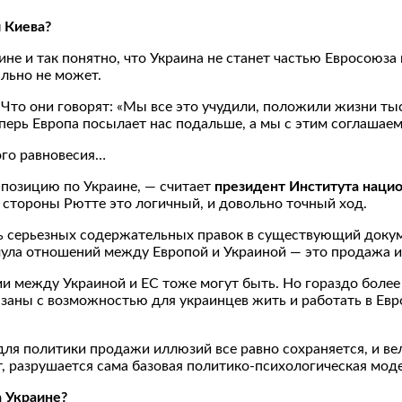
 Киева?
не и так понятно, что Украина не станет частью Евросоюза
ально не может.
 Что они говорят: «Мы все это учудили, положили жизни тыс
еперь Европа посылает нас подальше, а мы с этим соглашаем
ого равновесия…
позицию по Украине, — считает
президент Института наци
о стороны Рютте это логичный, и довольно точный ход.
ть серьезных содержательных правок в существующий докум
рмула отношений между Европой и Украиной — это продажа 
ии между Украиной и ЕС тоже могут быть. Но гораздо боле
ны с возможностью для украинцев жить и работать в Евро
 для политики продажи иллюзий все равно сохраняется, и в
т, разрушается сама базовая политико-психологическая мод
а Украине?