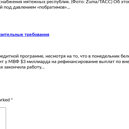
оснабжения мятежных республик. (Фото: Zuma/ТАСС) Об это
ый под давлением «побратимов»…
изительные требования
редитной программе, несмотря на то, что в понедельник бе
т у МВФ $3 миллиарда на рефинансирование выплат по вне
ая закончила работу…
marked
*