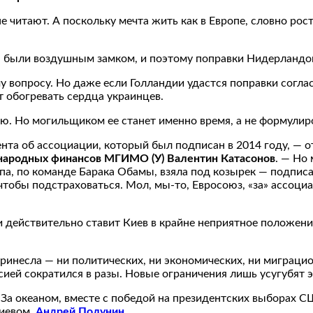
итают. А поскольку мечта жить как в Европе, словно росто
а были воздушным замком, и поэтому поправки Нидерландов
ому вопросу. Но даже если Голландии удастся поправки согл
т обогревать сердца украинцев.
ью. Но могильщиком ее станет именно время, а не формулир
ента об ассоциации, который был подписан в 2014 году, — 
народных финансов МГИМО (У) Валентин Катасонов
. — Но
а, по команде Барака Обамы, взяла под козырек — подписа
чтобы подстраховаться. Мол, мы-то, Евросоюз, «за» ассоц
 действительно ставит Киев в крайне неприятное положение
инесла — ни политических, ни экономических, ни миграцио
ссией сократился в разы. Новые ограничения лишь усугубят 
За океаном, вместе с победой на президентских выборах С
Киевом.
Андрей Полунин