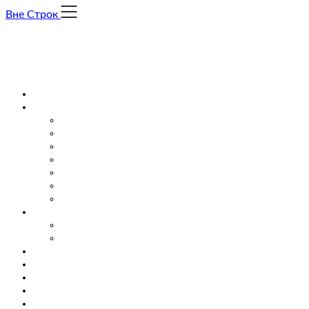
Skip
Вне Строк
to
content