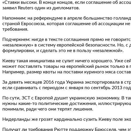
«Ставки высоки. В конце концов, если соглашение об асс
заявил Reuters один из дипломатов.
Напомним: на референдуме в апреле большинство голланд
страной Евросоюза, которая соглашение об ассоциации не
требования.
Подчеркнем: нигде в тексте соглашения прямо не говоритс
«незалежную» в систему европейской безопасности. Но, с
формулировки, и сделать это не в пользу «незалежной».
Киеву такая инициатива не сулит ничего хорошего. Уже се
может поставлять товары на европейский рынок только в 
Например, размер квоты на поставки куриного мяса составл
За девять месяцев 2016 года Украина экспортировала в ст
если сравнивать с периодом с января по сентябрь 2013 го
По сути, ЗСТ с Европой душит украинскую экономику. В та
нужны какие-то политические достижения, иллюстрирующ
понимали, ради чего они терпят лишения.
Нидерланды же грозят кардинально сузить Киеву поле эко
Получат ли требования Рютте поддержку Брюсселя, чем эт