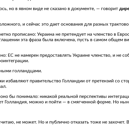
сь, но в явном виде не сказано в документе, — говорит
дире
оложного, и сейчас это дает основания для разных трактово
тко прописано: Украина не претендует на членство в Еврос
соглашении эта фраза была включена, пусть в самом общем в
о: ЕС не намерен предоставлять Украине членство, и не со
роинтеграции.
нными голландцами.
авки избавляют правительство Голландии от претензий со с
ал.
оно бы понимало: никакой реальной перспективы интеграци
ет Голландия, можно и пойти — в смягченной форме. Но нын
таю, не может. Но и публично отказать тоже не захочет. В