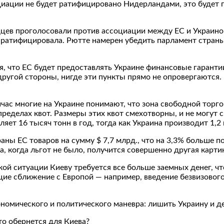
оциации не будет ратифицировано Нидерландами, это будет 
цев проголосовали против ассоциации между ЕС и Украино
 ратифицировала. Рютте намерен убедить парламент страны 
я, что ЕС будет предоставлять Украине финансовые гаранти
 другой стороны, нигде эти пункты прямо не опровергаютс
йчас многие на Украине понимают, что зона свободной торг
пределах квот. Размеры этих квот смехотворны, и не могут
яет 16 тысяч тонн в год, тогда как Украина производит 1,2 
раны ЕС товаров на сумму $ 7,7 млрд., что на 3,3% больше
да, когда льгот не было, получится совершенно другая карт
кой ситуации Киеву требуется все больше заемных денег, ч
ие сближение с Европой — например, введение безвизовог
номического и политического маневра: лишить Украину и д
о обернется для Киева?