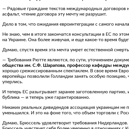
— Рядовые граждане текстов международных договоров не ч
асфальт, чтение договора эту мечту не разрушит.
Дело в том, что ожидания евроинтеграции с самого начал
Не знаю, чем в итоге закончатся консультации в ЕС по эт
на Украине. Она более живучая, и еще какое-то время буде
Думаю, спустя время эта мечта умрет естественной смерт
— Требования Рютте являются, по сути, уточнением докум
общества им. С.Ф. Шарапова, профессор кафедры между
хорошо срежиссированным спектаклем. В свое время Европ
европейцы позволили Голландии занять особую позицию, 
уперлись.
И теперь ЕС разыгрывает заранее заготовленную партию, и
бублика — и теперь уже гарантированно.
Никаких реальных дивидендов ассоциация украинцам не пр
уменьшился. И это на фоне того, что объем торговли с Ро
Думаю, Брюссель удовлетворит требования Нидерландов. 
Брюссель чувствует себя более уверенно в отношениях с 