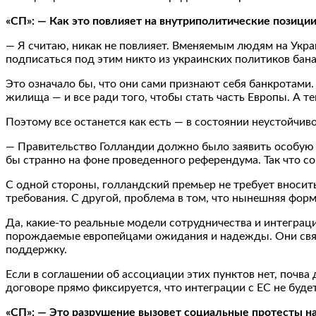
«СП»: — Как это повлияет на внутриполитические позиции
— Я считаю, никак не повлияет. Вменяемым людям на Украи
подписаться под этим никто из украинских политиков бан
Это означало бы, что они сами признают себя банкротами.
жилища — и все ради того, чтобы стать часть Европы. А т
Поэтому все останется как есть — в состоянии неустойчив
— Правительство Голландии должно было заявить особую 
бы странно на фоне проведенного референдума. Так что с
С одной стороны, голландский премьер не требует вноси
требования. С другой, проблема в том, что нынешняя фо
Да, какие-то реальные модели сотрудничества и интеграц
порождаемые европейцами ожидания и надежды. Они связа
поддержку.
Если в соглашении об ассоциации этих пунктов нет, почва
договоре прямо фиксируется, что интеграции с ЕС не буде
«СП»: — Это разрушение вызовет социальные протесты н