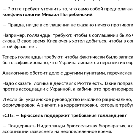
— Рютте требует уточнить то, что само собой предполагало
конфликтологии Михаил Погребинский
.
— Правда, нигде в соглашении не сказано ничего противоп
Например, голландцы требуют, чтобы в соглашении было че
слова. В свое время Киев очень хотел добиться, чтобы в 
этой фразы нет.
Теперь голландцы требуют, чтобы фактически было записан
быть зафиксировано, что Украина лишается перспектив ев
Аналогично обстоит дело с другими пунктами, перечисле
Надо сказать, логика в действиях Рютте есть. Такие попр
против ассоциации с Украиной, а кабмин это проигнориров
И если бы украинское руководство мыслило рационально, 
формулировок. А значит, на корректировки, которые требу
«СП»: — Брюссель поддержит требования голландцев?
— Поддержать Нидерланды брюссельская бюрократия, я счи
ассоциации «зависнет» на неопределенное время.